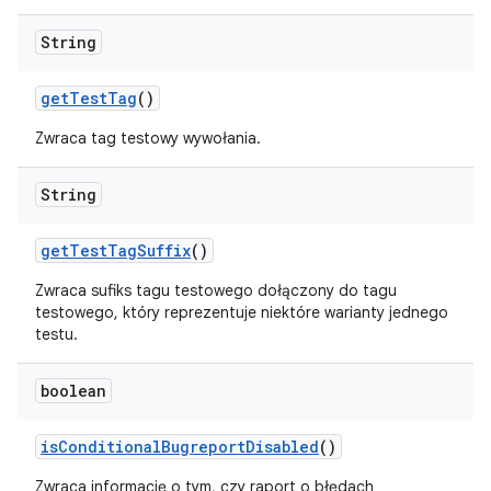
String
get
Test
Tag
()
Zwraca tag testowy wywołania.
String
get
Test
Tag
Suffix
()
Zwraca sufiks tagu testowego dołączony do tagu
testowego, który reprezentuje niektóre warianty jednego
testu.
boolean
is
Conditional
Bugreport
Disabled
()
Zwraca informację o tym, czy raport o błędach