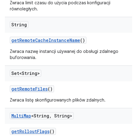
Zwraca limit czasu do użycia podczas konfiguracji
równoległych.
String
get
Remote
Cache
Instance
Name
()
Zwraca nazwę instancji używanej do obsługi zdalnego
buforowania.
Set<String>
get
Remote
Files
()
Zwraca listę skonfigurowanych plików zdalnych.
Multi
Map
<String
,
String>
get
Rollout
Flags
()