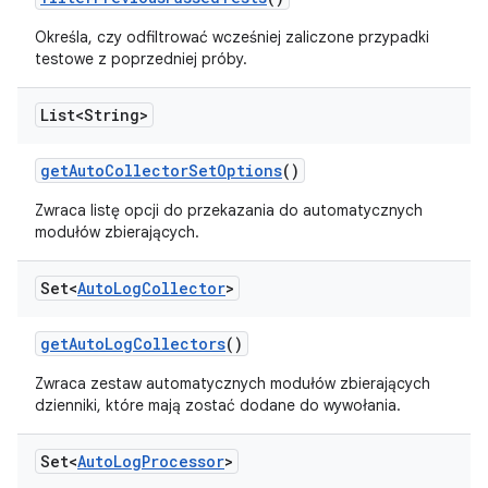
Określa, czy odfiltrować wcześniej zaliczone przypadki
testowe z poprzedniej próby.
List<String>
get
Auto
Collector
Set
Options
()
Zwraca listę opcji do przekazania do automatycznych
modułów zbierających.
Set<
Auto
Log
Collector
>
get
Auto
Log
Collectors
()
Zwraca zestaw automatycznych modułów zbierających
dzienniki, które mają zostać dodane do wywołania.
Set<
Auto
Log
Processor
>