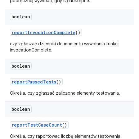
podręcznej wywołań, gdy są dostępne.
boolean
report
Invocation
Complete
()
czy zgłaszać dzienniki do momentu wywołania funkcji
invocationComplete.
boolean
report
Passed
Tests
()
Określa, czy zgłaszać zaliczone elementy testowania.
boolean
report
Test
Case
Count
()
Określa, czy raportować liczbę elementów testowania