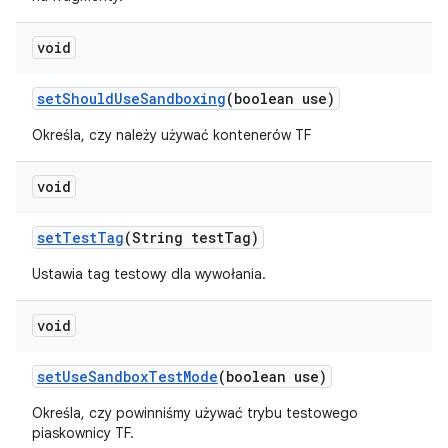
void
set
Should
Use
Sandboxing
(boolean use)
Określa, czy należy używać kontenerów TF
void
set
Test
Tag
(String test
Tag)
Ustawia tag testowy dla wywołania.
void
set
Use
Sandbox
Test
Mode
(boolean use)
Określa, czy powinniśmy używać trybu testowego
piaskownicy TF.