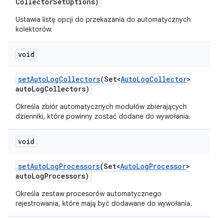
Collector
Set
Options)
Ustawia listę opcji do przekazania do automatycznych
kolektorów.
void
set
Auto
Log
Collectors
(Set<
Auto
Log
Collector
>
auto
Log
Collectors)
Określa zbiór automatycznych modułów zbierających
dzienniki, które powinny zostać dodane do wywołania.
void
set
Auto
Log
Processors
(Set<
Auto
Log
Processor
>
auto
Log
Processors)
Określa zestaw procesorów automatycznego
rejestrowania, które mają być dodawane do wywołania.