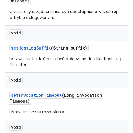
Release)
Określ, czy urządzenie ma być udostępniane wcześniej
w trybie delegowanym.
void
set
Host
Log
Suffix
(String suffix)
Ustawia sufiks, który ma być dołączany do pliku host_log
Tradefed.
void
set
Invocation
Timeout
(Long invocation
Timeout)
Ustaw limit czasu wywołania.
void