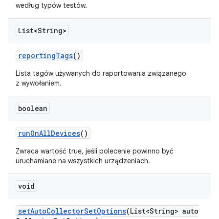
według typów testów.
List<String>
reporting
Tags
()
Lista tagów używanych do raportowania związanego
z wywołaniem.
boolean
run
On
All
Devices
()
Zwraca wartość true, jeśli polecenie powinno być
uruchamiane na wszystkich urządzeniach.
void
set
Auto
Collector
Set
Options
(List<String> auto