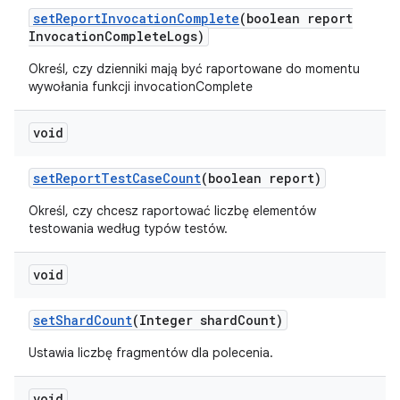
set
Report
Invocation
Complete
(boolean report
Invocation
Complete
Logs)
Określ, czy dzienniki mają być raportowane do momentu
wywołania funkcji invocationComplete
void
set
Report
Test
Case
Count
(boolean report)
Określ, czy chcesz raportować liczbę elementów
testowania według typów testów.
void
set
Shard
Count
(Integer shard
Count)
Ustawia liczbę fragmentów dla polecenia.
void