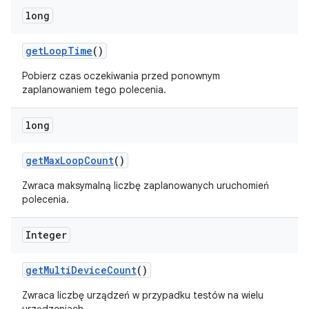
long
get
Loop
Time
()
Pobierz czas oczekiwania przed ponownym
zaplanowaniem tego polecenia.
long
get
Max
Loop
Count
()
Zwraca maksymalną liczbę zaplanowanych uruchomień
polecenia.
Integer
get
Multi
Device
Count
()
Zwraca liczbę urządzeń w przypadku testów na wielu