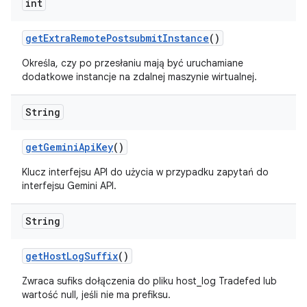
int
get
Extra
Remote
Postsubmit
Instance
()
Określa, czy po przesłaniu mają być uruchamiane
dodatkowe instancje na zdalnej maszynie wirtualnej.
String
get
Gemini
Api
Key
()
Klucz interfejsu API do użycia w przypadku zapytań do
interfejsu Gemini API.
String
get
Host
Log
Suffix
()
Zwraca sufiks dołączenia do pliku host_log Tradefed lub
wartość null, jeśli nie ma prefiksu.