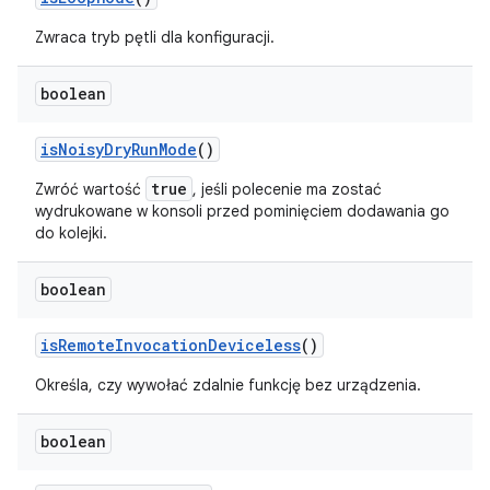
Zwraca tryb pętli dla konfiguracji.
boolean
is
Noisy
Dry
Run
Mode
()
true
Zwróć wartość
, jeśli polecenie ma zostać
wydrukowane w konsoli przed
pominięciem
dodawania go
do kolejki.
boolean
is
Remote
Invocation
Deviceless
()
Określa, czy wywołać zdalnie funkcję bez urządzenia.
boolean