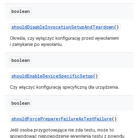
boolean
should
Disable
Invocation
Setup
And
Teardown
()
Określa, czy wyłączyć konfigurację przed wywołaniem
i zamykanie po wywołaniu.
boolean
should
Enable
Device
Specific
Setup
()
Czy włączyć konfigurację specyficzną dla urządzenia.
boolean
should
Force
Preparer
Failure
As
Test
Failure
()
Jeśli osoba przygotowująca nie zda testu, może to
spowodować niepowodzenie wywołania testu z powodu