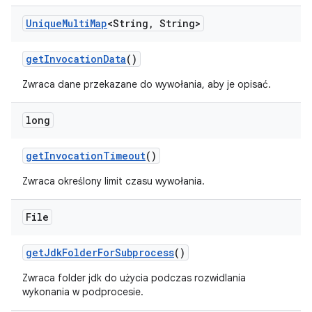
Unique
Multi
Map
<String
,
String>
get
Invocation
Data
()
Zwraca dane przekazane do wywołania, aby je opisać.
long
get
Invocation
Timeout
()
Zwraca określony limit czasu wywołania.
File
get
Jdk
Folder
For
Subprocess
()
Zwraca folder jdk do użycia podczas rozwidlania
wykonania w podprocesie.