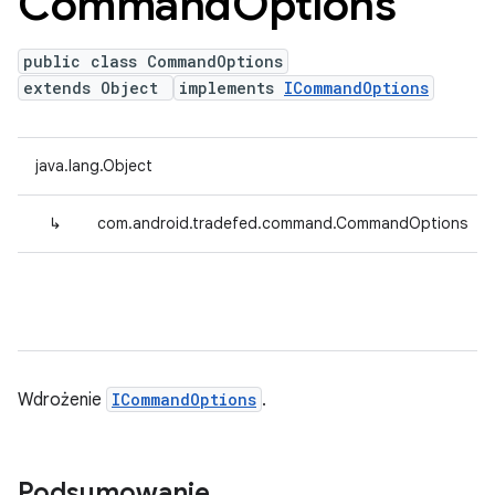
Command
Options
public class CommandOptions
extends Object
implements
ICommandOptions
java.lang.Object
↳
com.android.tradefed.command.CommandOptions
Wdrożenie
ICommandOptions
.
Podsumowanie