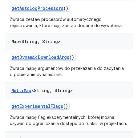
get
Auto
Log
Processors
()
Zwraca zestaw procesorów automatycznego
rejestrowania, które mają zostać dodane do wywołania.
Map<String
,
String>
get
Dynamic
Download
Args
()
Zwraca mapę argumentów do przekazania do zapytania
o pobieranie dynamiczne.
Multi
Map
<String
,
String>
get
Experimental
Flags
()
Zwraca mapę flag eksperymentalnych, której można
używać do ograniczania dostępu do funkcji w projektach.