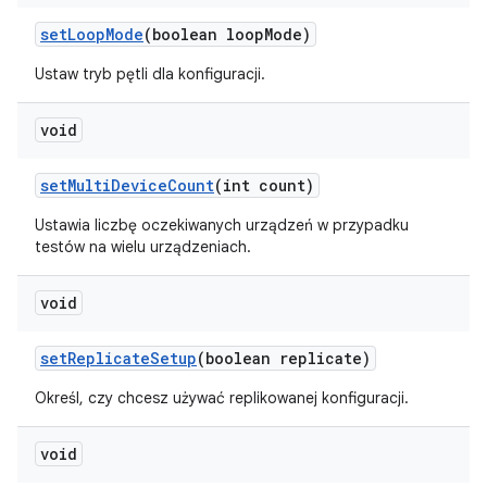
set
Loop
Mode
(boolean loop
Mode)
Ustaw tryb pętli dla konfiguracji.
void
set
Multi
Device
Count
(int count)
Ustawia liczbę oczekiwanych urządzeń w przypadku
testów na wielu urządzeniach.
void
set
Replicate
Setup
(boolean replicate)
Określ, czy chcesz używać replikowanej konfiguracji.
void