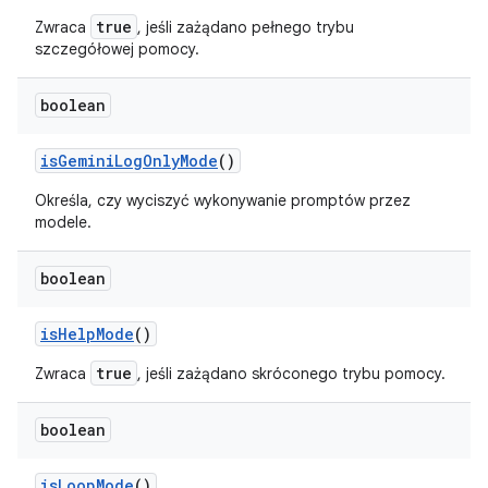
true
Zwraca
, jeśli zażądano pełnego trybu
szczegółowej pomocy.
boolean
is
Gemini
Log
Only
Mode
()
Określa, czy wyciszyć wykonywanie promptów przez
modele.
boolean
is
Help
Mode
()
true
Zwraca
, jeśli zażądano skróconego trybu pomocy.
boolean
is
Loop
Mode
()