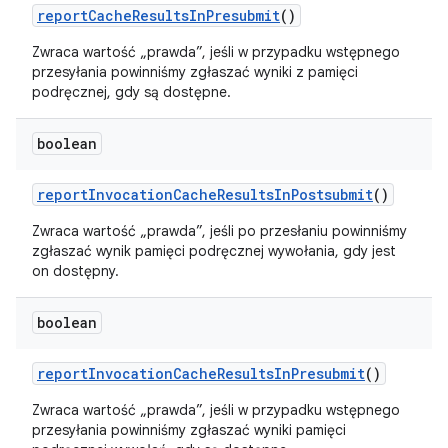
report
Cache
Results
In
Presubmit
()
Zwraca wartość „prawda”, jeśli w przypadku wstępnego
przesyłania powinniśmy zgłaszać wyniki z pamięci
podręcznej, gdy są dostępne.
boolean
report
Invocation
Cache
Results
In
Postsubmit
()
Zwraca wartość „prawda”, jeśli po przesłaniu powinniśmy
zgłaszać wynik pamięci podręcznej wywołania, gdy jest
on dostępny.
boolean
report
Invocation
Cache
Results
In
Presubmit
()
Zwraca wartość „prawda”, jeśli w przypadku wstępnego
przesyłania powinniśmy zgłaszać wyniki pamięci