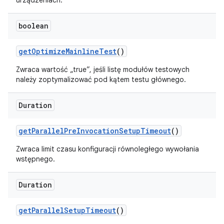
urządzeniach.
boolean
get
Optimize
Mainline
Test
()
Zwraca wartość „true”, jeśli listę modułów testowych
należy zoptymalizować pod kątem testu głównego.
Duration
get
Parallel
Pre
Invocation
Setup
Timeout
()
Zwraca limit czasu konfiguracji równoległego wywołania
wstępnego.
Duration
get
Parallel
Setup
Timeout
()