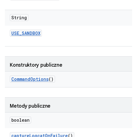
String
USE
_
SANDBOX
Konstruktory publiczne
Command
Options
()
Metody publiczne
boolean
capture
Logcat
On
Failure
()