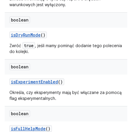
warunkowych jest wyłączony.
boolean
is
Dry
Run
Mode
()
true
Zwróć
, jeśli mamy
pominąć
dodanie tego polecenia
do kolejki.
boolean
is
Experiment
Enabled
()
Określa, czy eksperymenty mają być włączane za pomocą
flag eksperymentalnych.
boolean
is
Full
Help
Mode
()