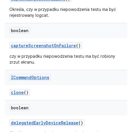
Określa, czy w przypadku niepowodzenia testu ma być
rejestrowany logcat.
boolean
capture
Screenshot
On
Failure
()
czy w przypadku niepowodzenia testu ma być robiony
zrzut ekranu.
ICommand
Options
clone
()
boolean
delegated
Early
Device
Release
()