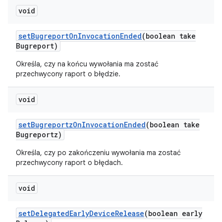
void
set
Bugreport
On
Invocation
Ended
(boolean take
Bugreport)
Określa, czy na końcu wywołania ma zostać
przechwycony raport o błędzie.
void
set
Bugreportz
On
Invocation
Ended
(boolean take
Bugreportz)
Określa, czy po zakończeniu wywołania ma zostać
przechwycony raport o błędach.
void
set
Delegated
Early
Device
Release
(boolean early