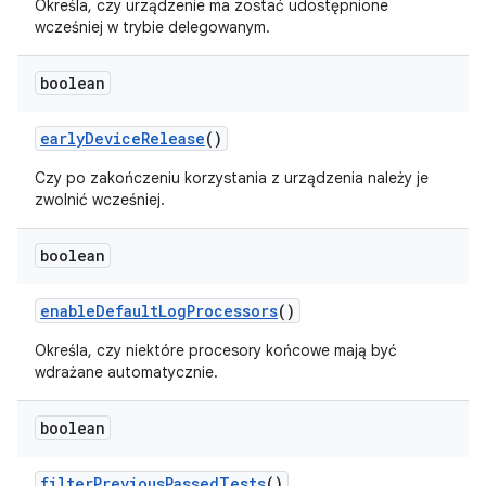
Określa, czy urządzenie ma zostać udostępnione
wcześniej w trybie delegowanym.
boolean
early
Device
Release
()
Czy po zakończeniu korzystania z urządzenia należy je
zwolnić wcześniej.
boolean
enable
Default
Log
Processors
()
Określa, czy niektóre procesory końcowe mają być
wdrażane automatycznie.
boolean
filter
Previous
Passed
Tests
()