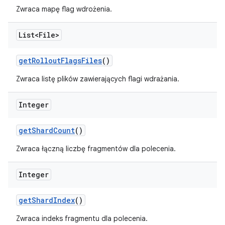
Zwraca mapę flag wdrożenia.
List<File>
get
Rollout
Flags
Files
()
Zwraca listę plików zawierających flagi wdrażania.
Integer
get
Shard
Count
()
Zwraca łączną liczbę fragmentów dla polecenia.
Integer
get
Shard
Index
()
Zwraca indeks fragmentu dla polecenia.