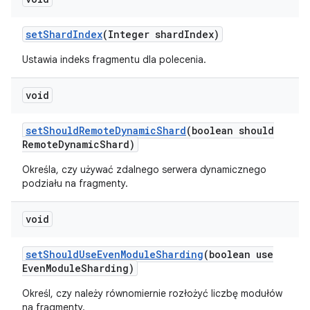
set
Shard
Index
(Integer shard
Index)
Ustawia indeks fragmentu dla polecenia.
void
set
Should
Remote
Dynamic
Shard
(boolean should
Remote
Dynamic
Shard)
Określa, czy używać zdalnego serwera dynamicznego
podziału na fragmenty.
void
set
Should
Use
Even
Module
Sharding
(boolean use
Even
Module
Sharding)
Określ, czy należy równomiernie rozłożyć liczbę modułów
na fragmenty.