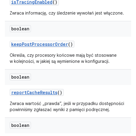
is
Tracing
Enabled
()
Zwraca informację, czy śledzenie wywołań jest włączone.
boolean
keep
Post
Processor
Order
()
Określa, czy procesory końcowe mają być stosowane
w kolejności, w jakiej są wymienione w konfiguracji.
boolean
report
Cache
Results
()
Zwraca wartość „prawda”, jeśli w przypadku dostępności
powinniśmy zgłaszać wyniki z pamięci podręcznej.
boolean