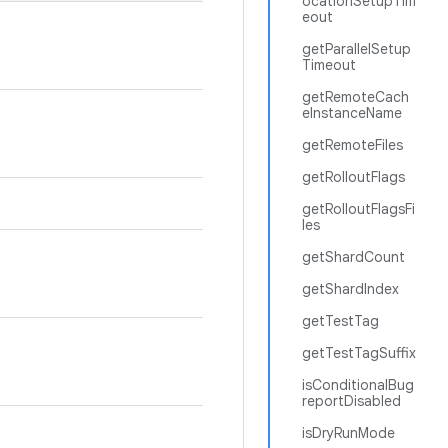
ocationSetupTim
eout
getParallelSetup
Timeout
getRemoteCach
eInstanceName
getRemoteFiles
getRolloutFlags
getRolloutFlagsFi
les
getShardCount
getShardIndex
getTestTag
getTestTagSuffix
isConditionalBug
reportDisabled
isDryRunMode