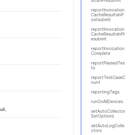
ultsInPresubmit
reportInvocation
CacheResultsInP
ostsubmit
reportInvocation
CacheResultsInPr
esubmit
reportInvocation
Complete
reportPassedTes
ts
reportTestCaseC
ount
reportingTags
runOnAllDevices
ll。
setAutoCollector
SetOptions
setAutoLogColle
ctors