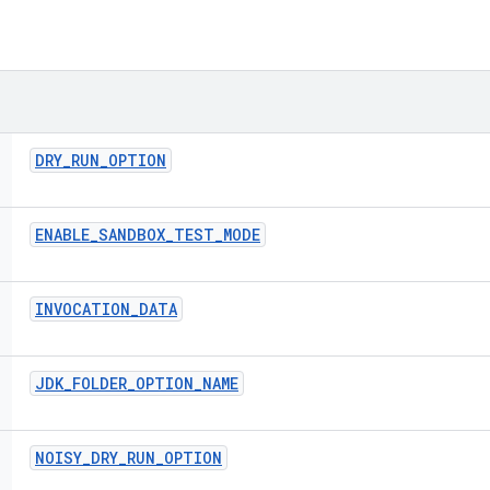
DRY
_
RUN
_
OPTION
ENABLE
_
SANDBOX
_
TEST
_
MODE
INVOCATION
_
DATA
JDK
_
FOLDER
_
OPTION
_
NAME
NOISY
_
DRY
_
RUN
_
OPTION