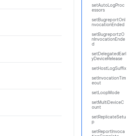
setAutoLogProc
essors
setBugreportOnI
nvocationEnded
setBugreportzO
nInvocationEnde
d
setDelegatedEarl
yDeviceRelease
setHostLogSuffix
setInvocationTim
eout
setLoopMode
setMultiDeviceC
ount
setReplicateSetu
p
setReportInvoca