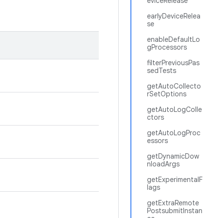
eviceRelease
earlyDeviceRelea
se
enableDefaultLo
gProcessors
filterPreviousPas
sedTests
getAutoCollecto
rSetOptions
getAutoLogColle
ctors
getAutoLogProc
essors
getDynamicDow
nloadArgs
getExperimentalF
lags
getExtraRemote
PostsubmitInstan