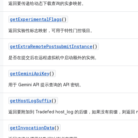
返回要传递给动态下载查询的实参映射。
get
Experimental
Flags
()
返回实验性标志映射，可用于特性门控项目。
get
Extra
Remote
Postsubmit
Instance
()
是否在提交后在远程虚拟机中启动额外的实例。
get
Gemini
Api
Key
()
用于 Gemini API 提示查询的 API 密钥。
get
Host
Log
Suffix
()
返回要附加到 Tradefed host_log 的后缀，如果没有前缀，则返回 nu
get
Invocation
Data
()