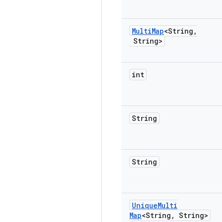
Multi
Map
<String
,
String>
int
String
String
Unique
Multi
Map
<String
,
String>