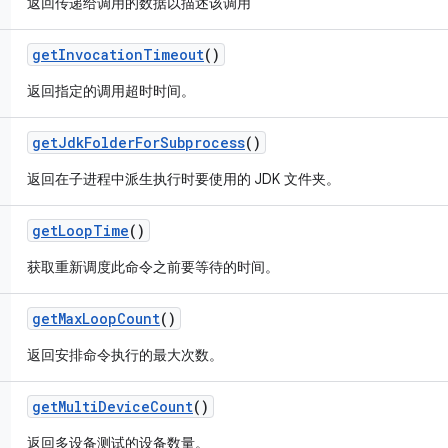
返回传递给调用的数据以描述该调用
get
Invocation
Timeout
()
返回指定的调用超时时间。
get
Jdk
Folder
For
Subprocess
()
返回在子进程中派生执行时要使用的 JDK 文件夹。
get
Loop
Time
()
获取重新调度此命令之前要等待的时间。
get
Max
Loop
Count
()
返回安排命令执行的最大次数。
get
Multi
Device
Count
()
返回多设备测试的设备数量。