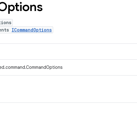
Options
tions
ents
ICommandOptions
efed.command.CommandOptions
。