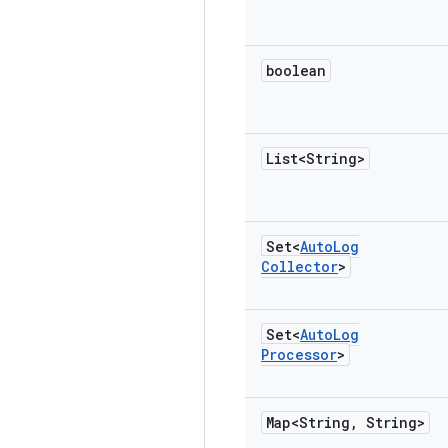
boolean
List<String>
Set<
Auto
Log
Collector
>
Set<
Auto
Log
Processor
>
Map<String
,
String>