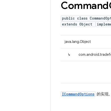
Command
public class CommandOp
extends Object
implem
java.lang.Object
↳
com.android.trad
ICommandOptions
的实现