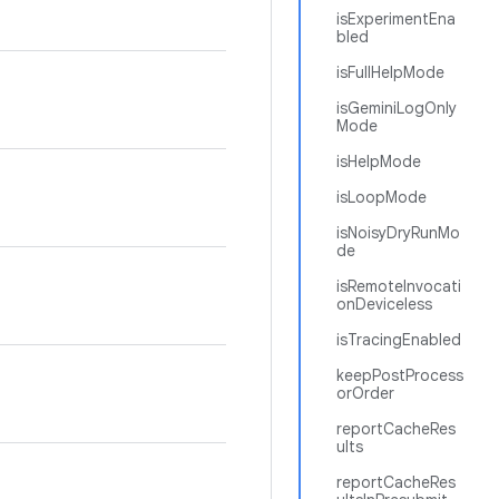
isExperimentEna
bled
isFullHelpMode
isGeminiLogOnly
Mode
isHelpMode
isLoopMode
isNoisyDryRunMo
de
isRemoteInvocati
onDeviceless
isTracingEnabled
keepPostProcess
orOrder
reportCacheRes
ults
reportCacheRes