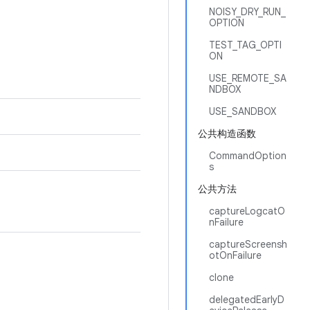
NOISY_DRY_RUN_
OPTION
TEST_TAG_OPTI
ON
USE_REMOTE_SA
NDBOX
USE_SANDBOX
公共构造函数
CommandOption
s
公共方法
captureLogcatO
nFailure
captureScreensh
otOnFailure
clone
delegatedEarlyD