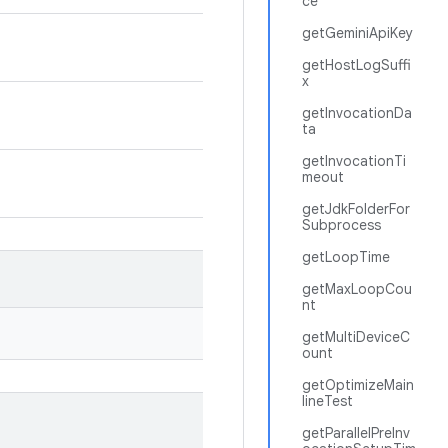
ce
getGeminiApiKey
getHostLogSuffi
x
getInvocationDa
ta
getInvocationTi
meout
getJdkFolderFor
Subprocess
getLoopTime
getMaxLoopCou
nt
getMultiDeviceC
ount
getOptimizeMain
lineTest
getParallelPreInv