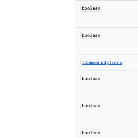
boolean
boolean
ICommand
Options
boolean
boolean
boolean