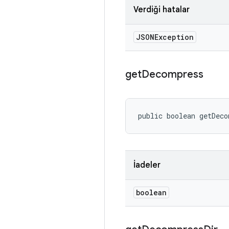
Verdiği hatalar
JSONException
get
Decompress
public boolean getDec
İadeler
boolean