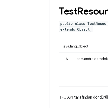
Test
Resou
public class TestResou
extends Object
java.lang.Object
↳
com.android.tradef
TFC API tarafından döndürüle