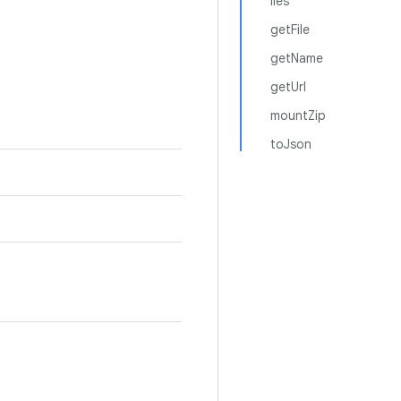
iles
getFile
getName
getUrl
mountZip
toJson