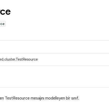
rce
rce
ed.cluster.TestResource
n TestResource mesajını modelleyen bir sınıf.