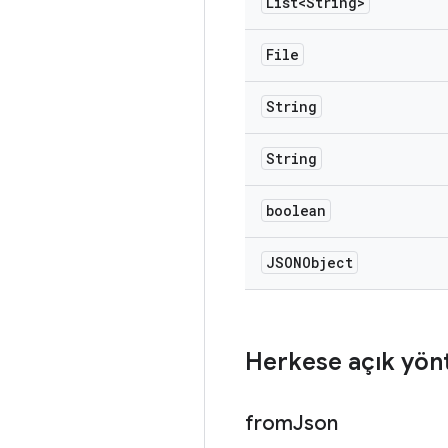
List<String>
File
String
String
boolean
JSONObject
Herkese açık yön
from
Json