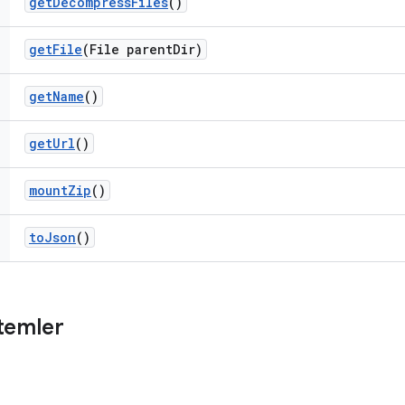
get
Decompress
Files
()
get
File
(File parent
Dir)
get
Name
()
get
Url
()
mount
Zip
()
to
Json
()
temler