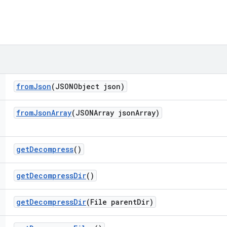
from
Json
(JSONObject json)
from
Json
Array
(JSONArray json
Array)
get
Decompress
()
get
Decompress
Dir
()
get
Decompress
Dir
(File parent
Dir)