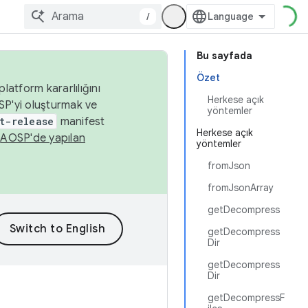
/
Bu sayfada
Özet
latform kararlılığını
Herkese açık
SP'yi oluşturmak ve
yöntemler
t-release
manifest
Herkese açık
n
AOSP'de yapılan
yöntemler
fromJson
fromJsonArray
getDecompress
getDecompress
Dir
getDecompress
Dir
getDecompressF