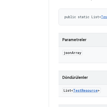
public static List<
Tes
Parametreler
json
Array
Döndürülenler
List<
Test
Resource
>