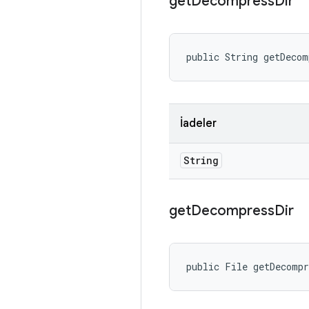
get
Decompress
Dir
public String getDecom
İadeler
String
get
Decompress
Dir
public File getDecomp