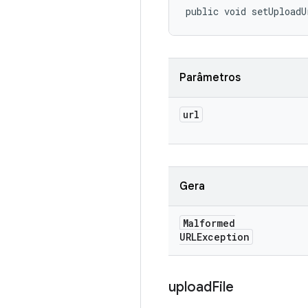
public void setUploadU
Parâmetros
url
Gera
Malformed
URLException
upload
File