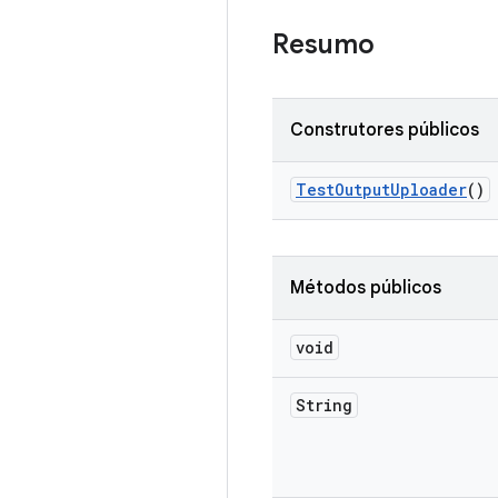
Resumo
Construtores públicos
Test
Output
Uploader
()
Métodos públicos
void
String