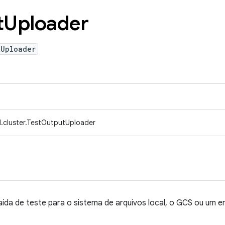
t
Uploader
tUploader
.cluster.TestOutputUploader
aída de teste para o sistema de arquivos local, o GCS ou um e