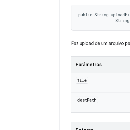
public String uploadFi
                String
Faz upload de um arquivo pa
Parâmetros
file
dest
Path