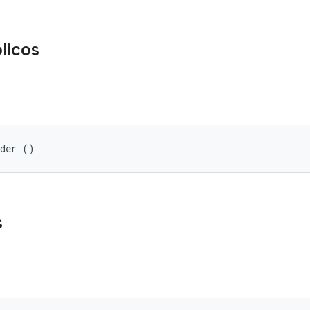
licos
ader ()
s