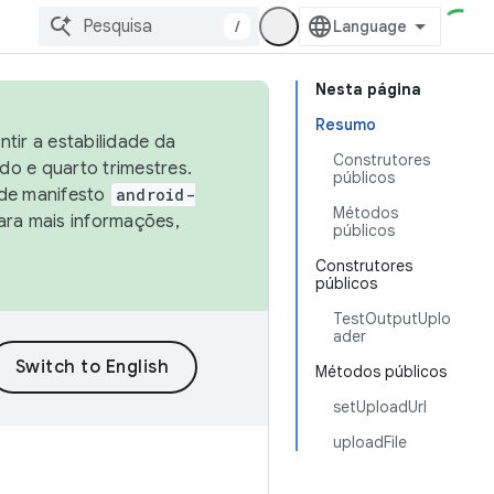
/
Nesta página
Resumo
tir a estabilidade da
Construtores
o e quarto trimestres.
públicos
 de manifesto
android-
Métodos
ara mais informações,
públicos
Construtores
públicos
TestOutputUplo
ader
Métodos públicos
setUploadUrl
uploadFile