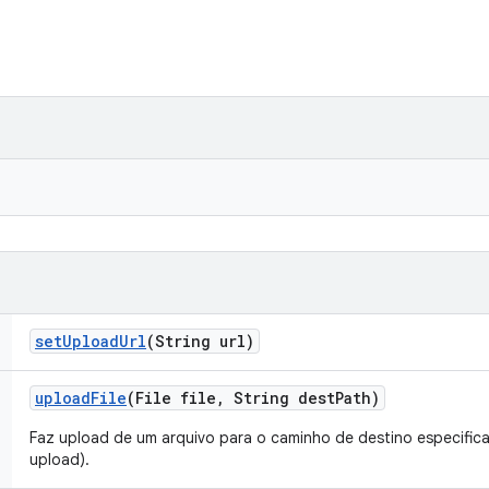
set
Upload
Url
(String url)
upload
File
(File file
,
String dest
Path)
Faz upload de um arquivo para o caminho de destino especifica
upload).