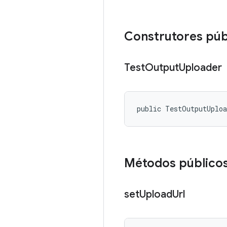
Construtores púb
Test
Output
Uploader
public TestOutputUplo
Métodos público
set
Upload
Url