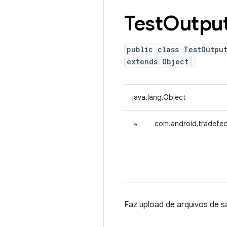
Test
Outpu
public class TestOutpu
extends Object
java.lang.Object
↳
com.android.tradefed
Faz upload de arquivos de s