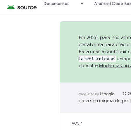
Documentos
Android Code Se
Em 2026, para nos alin
plataforma para o ecos
Para criar e contribuir
latest-release
sempre
consulte
Mudanças no
O G
para seu idioma de pre
AOSP