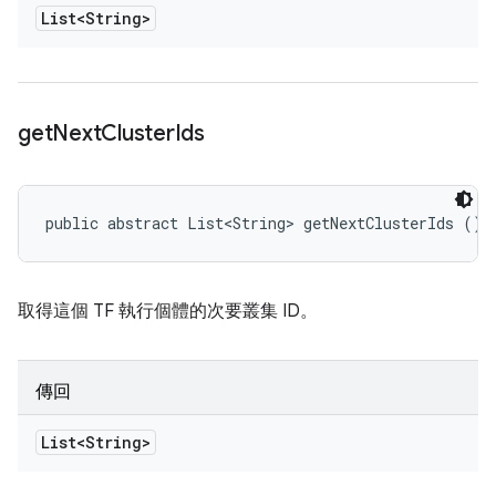
List<String>
get
Next
Cluster
Ids
public abstract List<String> getNextClusterIds ()
取得這個 TF 執行個體的次要叢集 ID。
傳回
List<String>