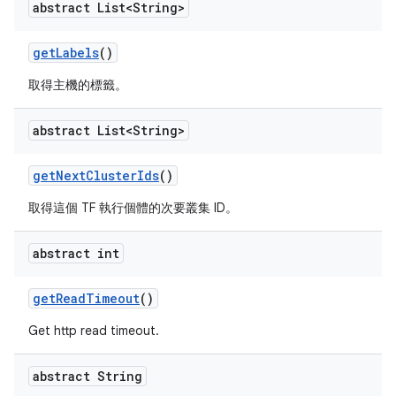
abstract List<String>
get
Labels
()
取得主機的標籤。
abstract List<String>
get
Next
Cluster
Ids
()
取得這個 TF 執行個體的次要叢集 ID。
abstract int
get
Read
Timeout
()
Get http read timeout.
abstract String