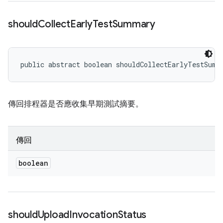
should
Collect
Early
Test
Summary
public abstract boolean shouldCollectEarlyTestSumm
傳回排程器是否應收集早期測試摘要。
傳回
boolean
should
Upload
Invocation
Status