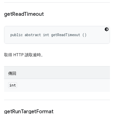
get
Read
Timeout
public abstract int getReadTimeout ()
取得 HTTP 讀取逾時。
傳回
int
get
Run
Target
Format