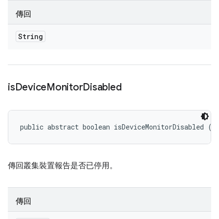
傳回
String
is
Device
Monitor
Disabled
public abstract boolean isDeviceMonitorDisabled ()
傳回叢集裝置報告是否已停用。
傳回