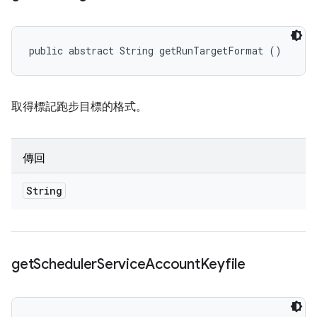
public abstract String getRunTargetFormat ()
取得標記跑步目標的格式。
傳回
String
get
Scheduler
Service
Account
Keyfile