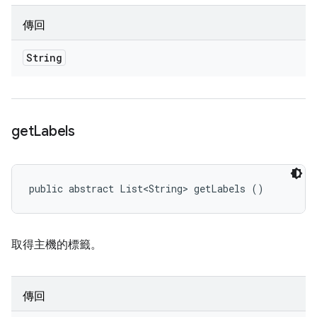
傳回
String
get
Labels
public abstract List<String> getLabels ()
取得主機的標籤。
傳回