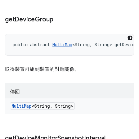
get
Device
Group
public abstract 
MultiMap
<String, String> getDevice
取得裝置群組到裝置的對應關係。
傳回
Multi
Map
<String
,
String>
get
Device
Monitor
Snapshot
Interval