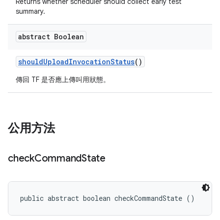
Returns whether scheduler should collect early test
summary.
abstract Boolean
should
Upload
Invocation
Status
()
傳回 TF 是否應上傳叫用狀態。
公用方法
check
Command
State
public abstract boolean checkCommandState ()