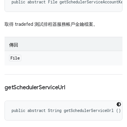
public abstract File getSchedulerServiceAccountKey
取得 tradefed 測試排程器服務帳戶金鑰檔案。
傳回
File
get
Scheduler
Service
Url
public abstract String getSchedulerServiceUrl ()