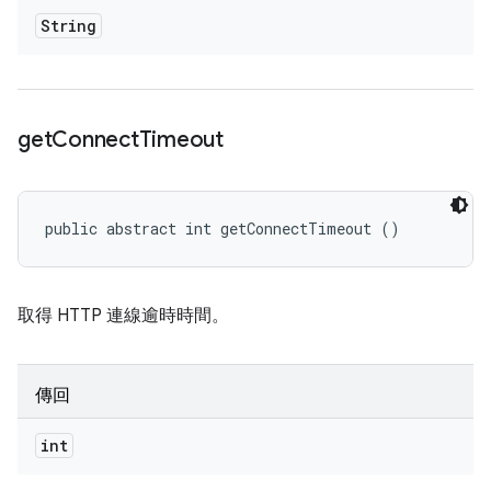
String
get
Connect
Timeout
public abstract int getConnectTimeout ()
取得 HTTP 連線逾時時間。
傳回
int