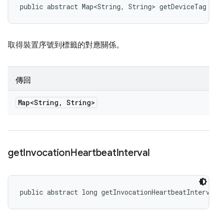
public abstract Map<String, String> getDeviceTag (
取得裝置序號到標籤的對應關係。
傳回
Map<String
,
String>
get
Invocation
Heartbeat
Interval
public abstract long getInvocationHeartbeatInterva