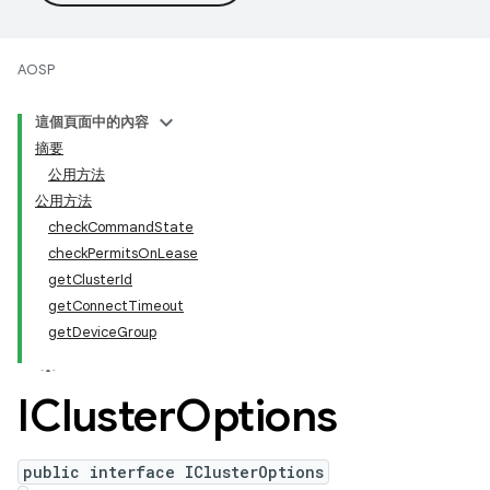
AOSP
這個頁面中的內容
摘要
公用方法
公用方法
checkCommandState
checkPermitsOnLease
getClusterId
getConnectTimeout
getDeviceGroup
ICluster
Options
public interface IClusterOptions