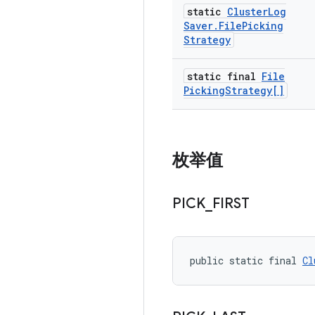
static
Cluster
Log
Saver
.
File
Picking
Strategy
static final
File
Picking
Strategy[]
枚举值
PICK
_
FIRST
public static final 
Cl