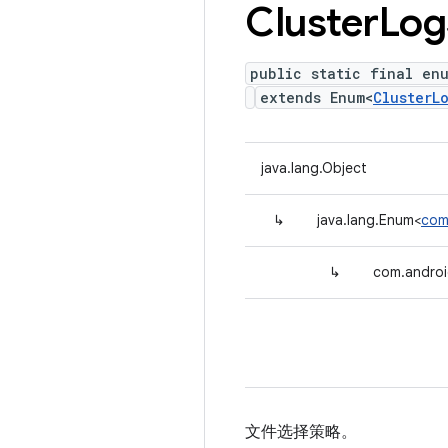
Cluster
Log
public static final en
extends Enum<
ClusterL
java.lang.Object
↳
java.lang.Enum<
com
↳
com.android
文件选择策略。