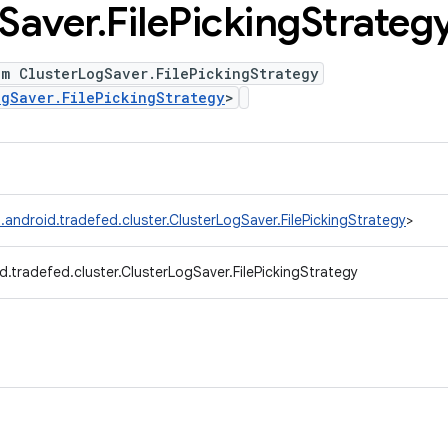
Saver
.
File
Picking
Strateg
um ClusterLogSaver.FilePickingStrategy
ogSaver.FilePickingStrategy
>
.android.tradefed.cluster.ClusterLogSaver.FilePickingStrategy
>
.tradefed.cluster.ClusterLogSaver.FilePickingStrategy