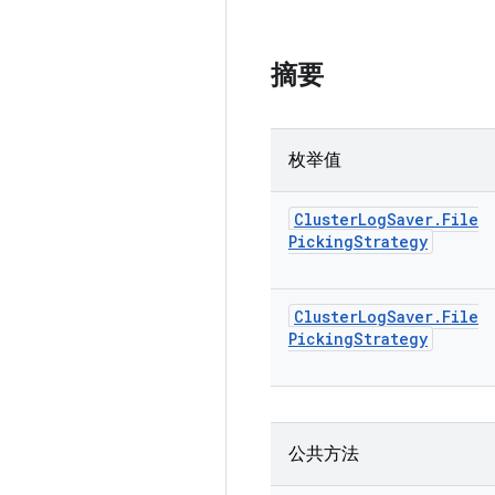
摘要
枚举值
Cluster
Log
Saver
.
File
Picking
Strategy
Cluster
Log
Saver
.
File
Picking
Strategy
公共方法