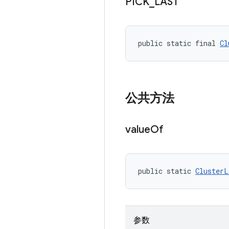
PICK
_
LAST
public static final 
Cl
公共方法
value
Of
public static 
ClusterL
参数