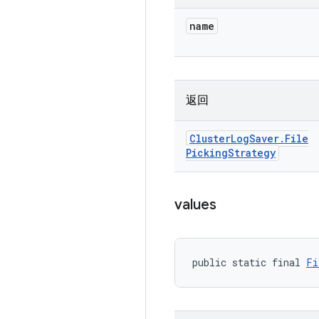
name
返回
Cluster
Log
Saver
.
File
Picking
Strategy
values
public static final 
Fi