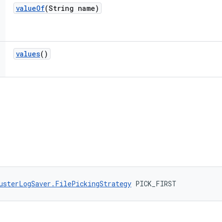
value
Of
(String name)
values
()
usterLogSaver.FilePickingStrategy
 PICK_FIRST