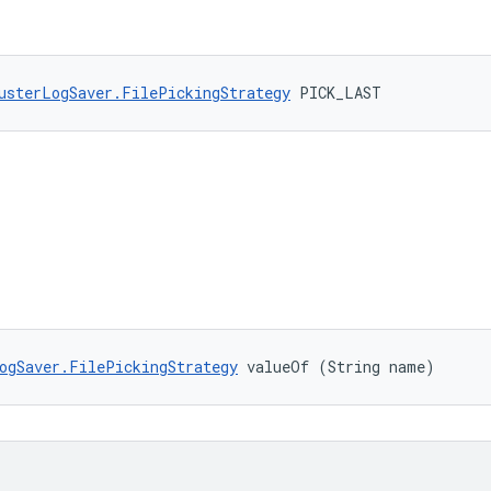
usterLogSaver.FilePickingStrategy
 PICK_LAST
ogSaver.FilePickingStrategy
 valueOf (String name)