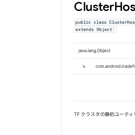
Cluster
Hos
public class ClusterHos
extends Object
java.lang.Object
↳
com.android.tradefe
TF クラスタの静的ユーテ