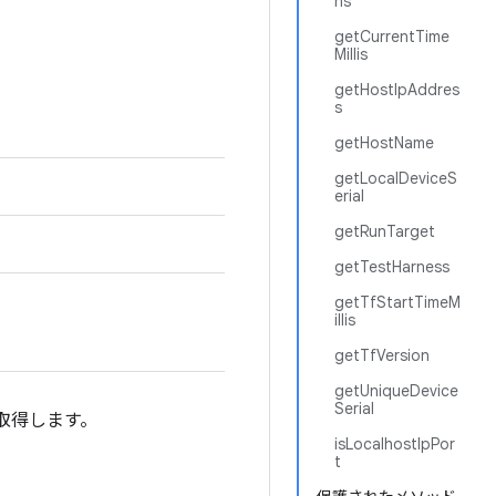
ns
getCurrentTime
Millis
getHostIpAddres
s
getHostName
getLocalDeviceS
erial
getRunTarget
getTestHarness
getTfStartTimeM
illis
getTfVersion
getUniqueDevice
Serial
取得します。
isLocalhostIpPor
t