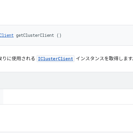
Client
 getClusterClient ()
り取りに使用される
IClusterClient
インスタンスを取得します