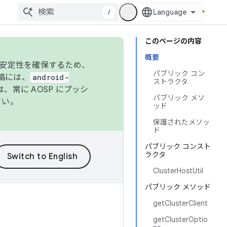
/
このページの内容
概要
の安定性を確保するため、
パブリック コン
投稿には、
android-
ストラクタ
、常に AOSP にプッシ
パブリック メソ
さい。
ッド
保護されたメソッ
ド
パブリック コンスト
ラクタ
ClusterHostUtil
パブリック メソッド
getClusterClient
getClusterOptio