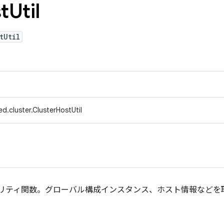
t
Util
tUtil
d.cluster.ClusterHostUtil
ィリティ関数。グローバル構成インスタンス、ホスト情報などを