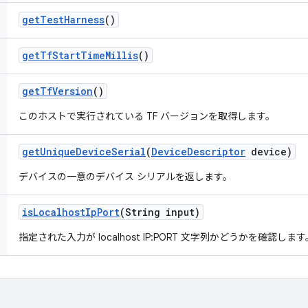
get
Test
Harness
()
get
Tf
Start
Time
Millis
()
get
Tf
Version
()
このホストで実行されている TF バージョンを取得します。
get
Unique
Device
Serial
(
Device
Descriptor
device)
デバイスの一意のデバイス シリアルを返します。
is
Localhost
Ip
Port
(String input)
指定された入力が localhost IP:PORT 文字列かどうかを確認します