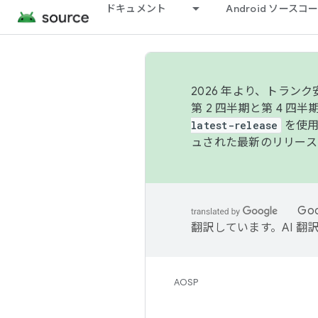
ドキュメント
Android ソース
2026 年より、トラ
第 2 四半期と第 4 四
latest-release
を使用
ュされた最新のリリース
Go
翻訳しています。AI 
AOSP