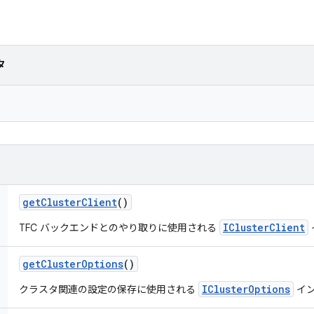
タ
get
Cluster
Client
()
IClusterClient
TFC バックエンドとのやり取りに使用される
get
Cluster
Options
()
IClusterOptions
クラスタ関連の設定の保存に使用される
イン