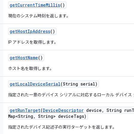
get
Current
Time
Millis
()
現在のシステム時刻を返します。
get
Host
Ip
Address
()
IP アドレスを取得します。
get
Host
Name
()
ホスト名を取得します。
get
Local
Device
Serial
(String serial)
指定された一意のデバイス シリアルに対応するローカル デバイス
get
Run
Target
(
Device
Descriptor
device
,
String run
Map<String
,
String> device
Tags)
指定されたデバイス記述子の実行ターゲットを返します。