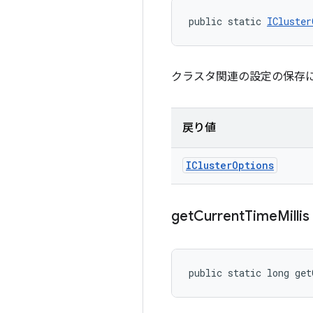
public static 
ICluster
クラスタ関連の設定の保存
戻り値
ICluster
Options
get
Current
Time
Millis
public static long ge