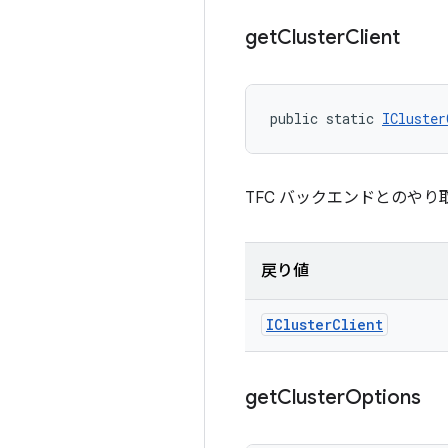
get
Cluster
Client
public static 
ICluster
TFC バックエンドとのや
戻り値
ICluster
Client
get
Cluster
Options