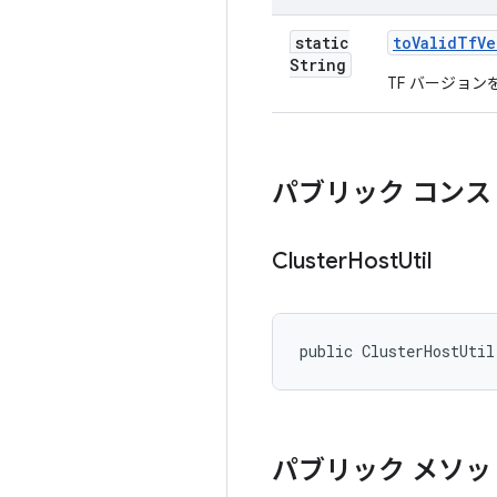
static
to
Valid
Tf
Ve
String
TF バージョ
パブリック コンス
Cluster
Host
Util
public ClusterHostUtil
パブリック メソッ