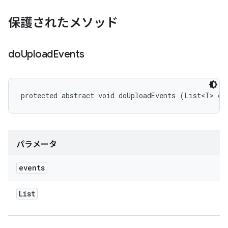
保護されたメソッド
do
Upload
Events
protected abstract void doUploadEvents (List<T> ev
パラメータ
events
List