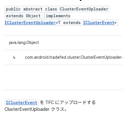
public abstract class ClusterEventUploader
extends Object
implements
IClusterEventUploader
<T extends
IClusterEvent
>
java.lang.Object
↳
com.android.tradefed.cluster.ClusterEventUploader<
IClusterEvent
を TFC にアップロードする
ClusterEventUploader クラス。