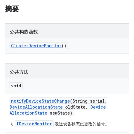
摘要
公共构造函数
Cluster
Device
Monitor
()
公共方法
void
notify
Device
State
Change
(String serial
,
Device
Allocation
State
old
State
,
Device
Allocation
State
new
State)
IDeviceMonitor
向
发送设备状态已更改的信号。