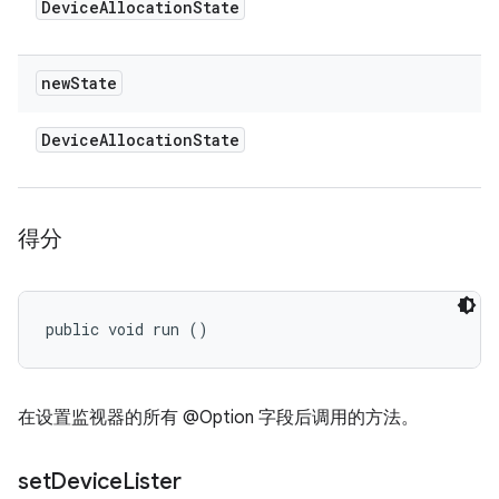
Device
Allocation
State
new
State
Device
Allocation
State
得分
public void run ()
在设置监视器的所有 @Option 字段后调用的方法。
set
Device
Lister