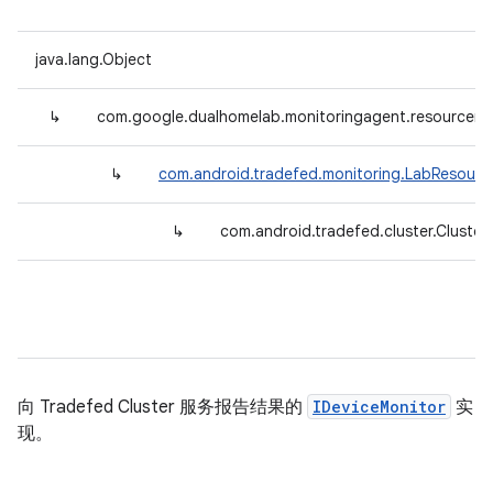
java.lang.Object
↳
com.google.dualhomelab.monitoringagent.resourcemo
↳
com.android.tradefed.monitoring.LabResourc
↳
com.android.tradefed.cluster.Cluste
向 Tradefed Cluster 服务报告结果的
IDeviceMonitor
实
现。