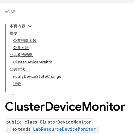
AOSP
本页内容
摘要
公共构造函数
公共方法
公共构造函数
ClusterDeviceMonitor
公共方法
notifyDeviceStateChange
得分
Cluster
Device
Monitor
public class ClusterDeviceMonitor
extends
LabResourceDeviceMonitor