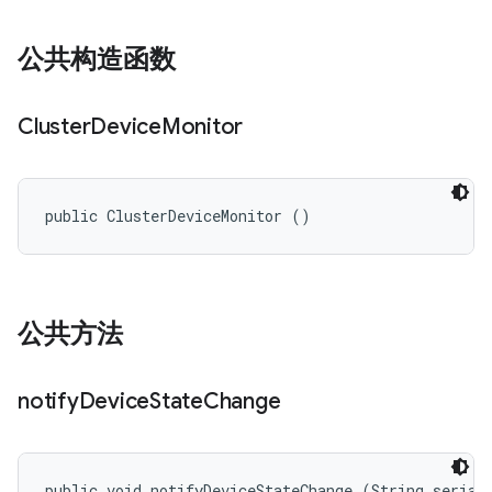
公共构造函数
Cluster
Device
Monitor
public ClusterDeviceMonitor ()
公共方法
notify
Device
State
Change
public void notifyDeviceStateChange (String serial,