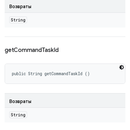
Возвраты
String
get
Command
Task
Id
public String getCommandTaskId ()
Возвраты
String