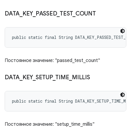
DATA
_
KEY
_
PASSED
_
TEST
_
COUNT
public static final String DATA_KEY_PASSED_TEST_CO
Постоянное значение: "passed_test_count"
DATA
_
KEY
_
SETUP
_
TIME
_
MILLIS
public static final String DATA_KEY_SETUP_TIME_MIL
Постоянное значение: "setup_time_millis"