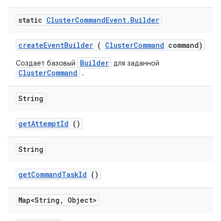
static
Cluster
Command
Event
.
Builder
create
Event
Builder
(
Cluster
Command
command)
Builder
Создает базовый
для заданной
ClusterCommand
.
String
get
Attempt
Id
()
String
get
Command
Task
Id
()
Map<String
,
Object>