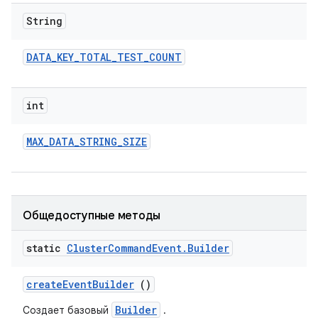
String
DATA
_
KEY
_
TOTAL
_
TEST
_
COUNT
int
MAX
_
DATA
_
STRING
_
SIZE
Общедоступные методы
static
Cluster
Command
Event
.
Builder
create
Event
Builder
()
Builder
Создает базовый
.