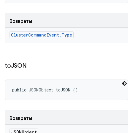
Возвраты
Cluster
Command
Event
.
Type
to
JSON
public JSONObject toJSON ()
Возвраты
JSONObject