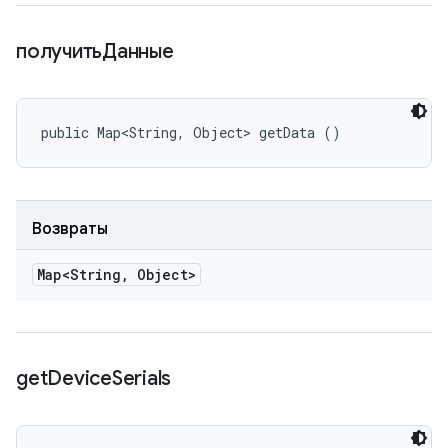
получитьДанные
public Map<String, Object> getData ()
Возвраты
Map<String
,
Object>
get
Device
Serials