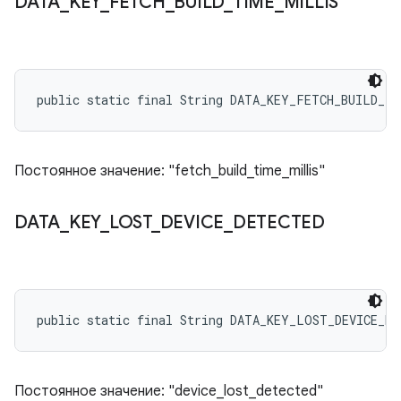
DATA
_
KEY
_
FETCH
_
BUILD
_
TIME
_
MILLIS
public static final String DATA_KEY_FETCH_BUILD_TI
Постоянное значение: "fetch_build_time_millis"
DATA
_
KEY
_
LOST
_
DEVICE
_
DETECTED
public static final String DATA_KEY_LOST_DEVICE_DE
Постоянное значение: "device_lost_detected"