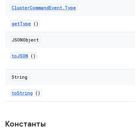
Cluster
Command
Event
.
Type
get
Type
()
JSONObject
to
JSON
()
String
to
String
()
Константы