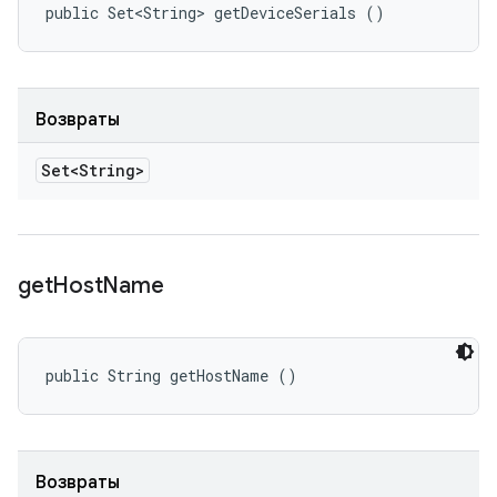
public Set<String> getDeviceSerials ()
Возвраты
Set<String>
get
Host
Name
public String getHostName ()
Возвраты