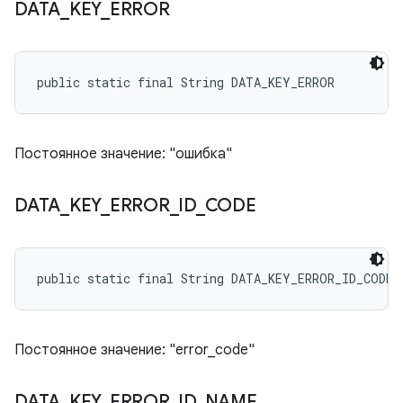
DATA
_
KEY
_
ERROR
public static final String DATA_KEY_ERROR
Постоянное значение: "ошибка"
DATA
_
KEY
_
ERROR
_
ID
_
CODE
public static final String DATA_KEY_ERROR_ID_CODE
Постоянное значение: "error_code"
DATA
_
KEY
_
ERROR
_
ID
_
NAME