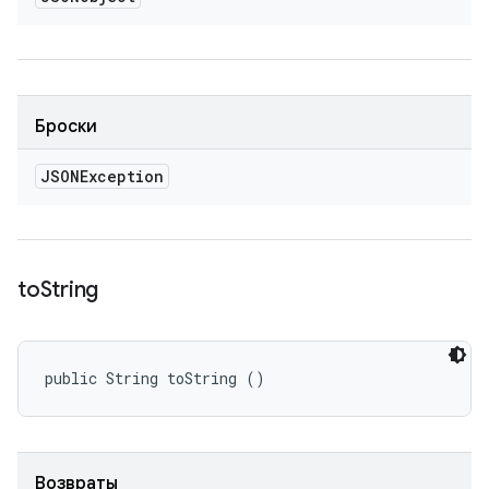
Броски
JSONException
to
String
public String toString ()
Возвраты