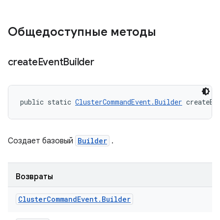
Общедоступные методы
create
Event
Builder
public static 
ClusterCommandEvent.Builder
 createEv
Создает базовый
Builder
.
Возвраты
Cluster
Command
Event
.
Builder