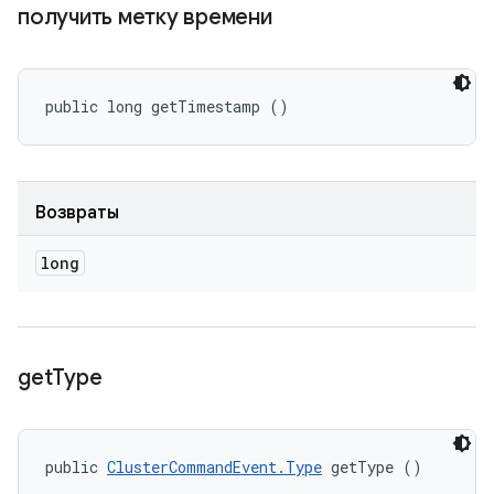
получить метку времени
public long getTimestamp ()
Возвраты
long
get
Type
public 
ClusterCommandEvent.Type
 getType ()