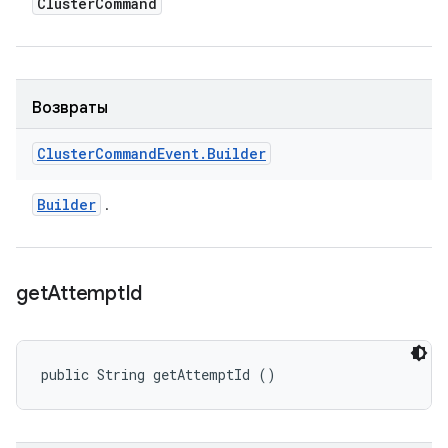
Cluster
Command
Возвраты
Cluster
Command
Event
.
Builder
Builder
.
get
Attempt
Id
public String getAttemptId ()