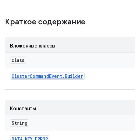
Краткое содержание
Вложенные классы
class
Cluster
Command
Event
.
Builder
Константы
String
DATA
_
KEY
_
ERROR