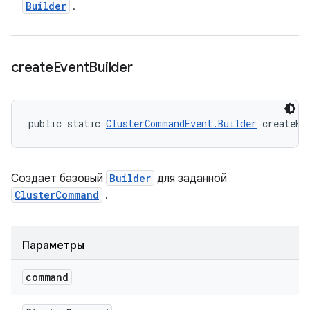
Builder
.
create
Event
Builder
public static 
ClusterCommandEvent.Builder
 createEv
Создает базовый
Builder
для заданной
ClusterCommand
.
Параметры
command