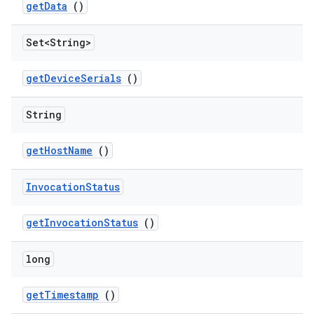
get
Data
()
Set<String>
get
Device
Serials
()
String
get
Host
Name
()
Invocation
Status
get
Invocation
Status
()
long
get
Timestamp
()