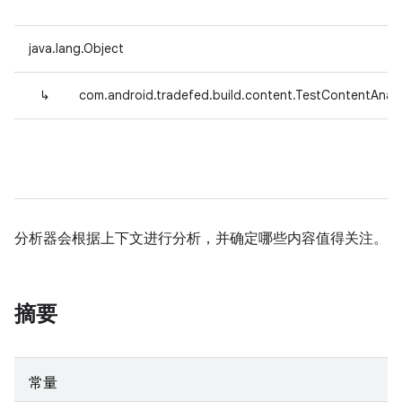
java.lang.Object
↳
com.android.tradefed.build.content.TestContentAnaly
分析器会根据上下文进行分析，并确定哪些内容值得关注。
摘要
常量