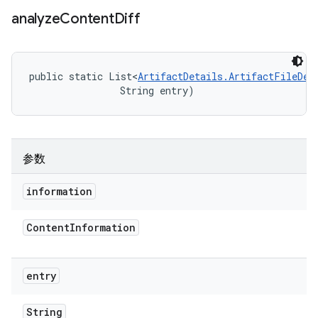
analyze
Content
Diff
public static List<
ArtifactDetails.ArtifactFileDes
                String entry)
参数
information
Content
Information
entry
String