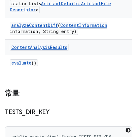
static List<
Artifact
Details
.
Artifact
File
Descriptor
>
analyze
Content
Diff
(
Content
Information
information
,
String entry)
Content
Analysis
Results
evaluate
()
常量
TESTS
_
DIR
_
KEY
public static final String TESTS_DIR_KEY