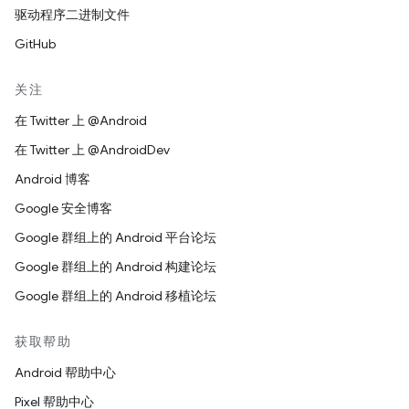
驱动程序二进制文件
GitHub
关注
在 Twitter 上 @Android
在 Twitter 上 @AndroidDev
Android 博客
Google 安全博客
Google 群组上的 Android 平台论坛
Google 群组上的 Android 构建论坛
Google 群组上的 Android 移植论坛
获取帮助
Android 帮助中心
Pixel 帮助中心