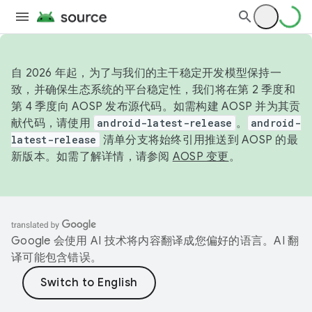
自 2026 年起，为了与我们的主干稳定开发模型保持一
致，并确保生态系统的平台稳定性，我们将在第 2 季度和
第 4 季度向 AOSP 发布源代码。如需构建 AOSP 并为其贡
献代码，请使用
android-latest-release
。
android-
latest-release
清单分支将始终引用推送到 AOSP 的最
新版本。如需了解详情，请参阅
AOSP 变更
。
Google 会使用 AI 技术将内容翻译成您偏好的语言。AI 翻
译可能包含错误。