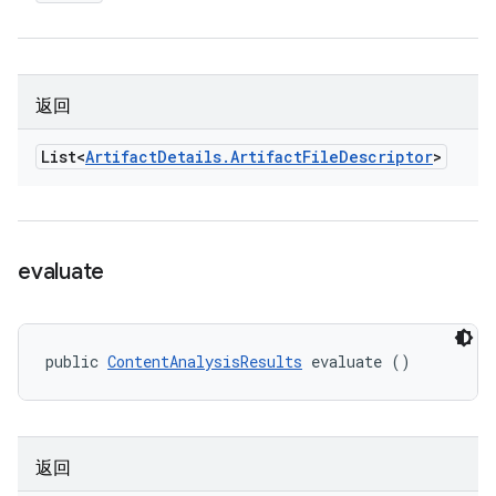
返回
List<
Artifact
Details
.
Artifact
File
Descriptor
>
evaluate
public 
ContentAnalysisResults
 evaluate ()
返回