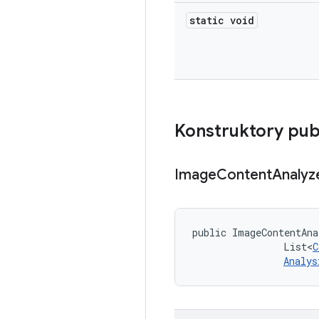
static void
Konstruktory pub
Image
Content
Analyz
public ImageContentAna
                List<
C
Analys