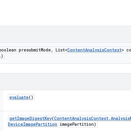
boolean presubmit
Mode
,
List<
Content
Analysis
Context
> c
l)
evaluate
()
get
Image
Digest
Key
(
Content
Analysis
Context
.
Analysis
Device
Image
Partition
image
Partition)