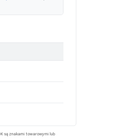
DK są znakami towarowymi lub