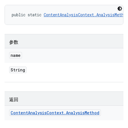
public static 
ContentAnalysisContext.AnalysisMetho
参数
name
String
返回
Content
Analysis
Context
.
Analysis
Method