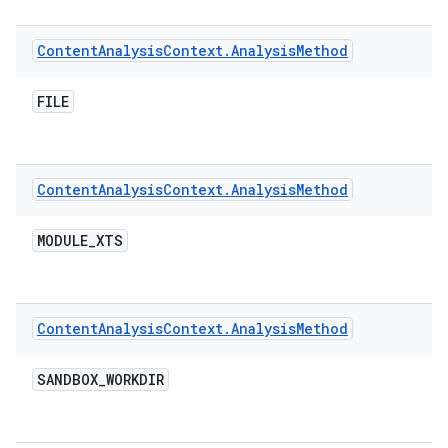
Content
Analysis
Context
.
Analysis
Method
FILE
Content
Analysis
Context
.
Analysis
Method
MODULE
_
XTS
Content
Analysis
Context
.
Analysis
Method
SANDBOX
_
WORKDIR