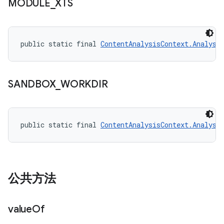
MODULE
_
XTS
public static final 
ContentAnalysisContext.Analysi
SANDBOX
_
WORKDIR
public static final 
ContentAnalysisContext.Analysi
公共方法
value
Of