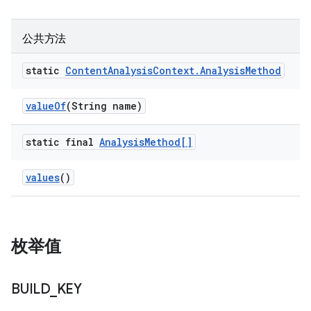
公共方法
static
Content
Analysis
Context
.
Analysis
Method
value
Of
(String name)
static final
Analysis
Method[]
values
()
枚举值
BUILD
_
KEY