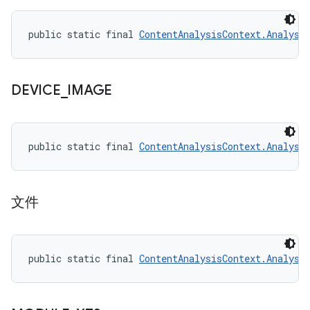
public static final 
ContentAnalysisContext.Analysi
DEVICE
_
IMAGE
public static final 
ContentAnalysisContext.Analysi
文件
public static final 
ContentAnalysisContext.Analysi