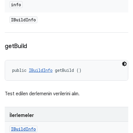
info
IBuild
Info
get
Build
public 
IBuildInfo
 getBuild ()
Test edilen derlemenin verilerini alın.
İlerlemeler
IBuild
Info