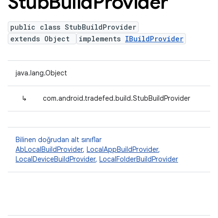
Stub
Build
Provider
public class StubBuildProvider
extends Object
implements
IBuildProvider
java.lang.Object
↳
com.android.tradefed.build.StubBuildProvider
Bilinen doğrudan alt sınıflar
AbLocalBuildProvider
,
LocalAppBuildProvider
,
LocalDeviceBuildProvider
,
LocalFolderBuildProvider