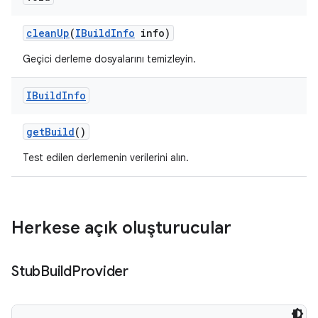
clean
Up
(
IBuild
Info
info)
Geçici derleme dosyalarını temizleyin.
IBuild
Info
get
Build
()
Test edilen derlemenin verilerini alın.
Herkese açık oluşturucular
Stub
Build
Provider