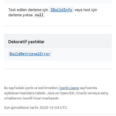
IBuild
Info
Test edilen derleme için
veya test için
null
derleme yoksa
Dekoratif yastıklar
Build
Retrieval
Error
Bu sayfadaki içerik ve kod örnekleri,
İçerik Lisansı
sayfasında
açıklanan lisanslara tabidir. Java ve OpenJDK, Oracle ve/veya satış
ortaklarının tescilli ticari markasıdır.
Son güncelleme tarihi: 2025-12-04 UTC.