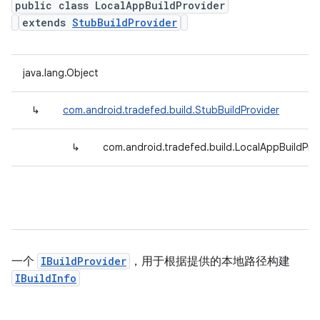
public class LocalAppBuildProvider
extends
StubBuildProvider
java.lang.Object
↳
com.android.tradefed.build.StubBuildProvider
↳
com.android.tradefed.build.LocalAppBuildPro
一个
IBuildProvider
，用于根据提供的本地路径构建
IBuildInfo