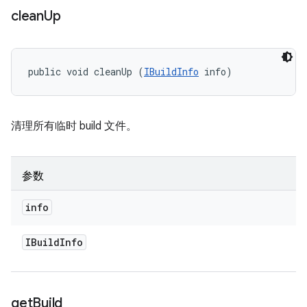
clean
Up
public void cleanUp (
IBuildInfo
 info)
清理所有临时 build 文件。
参数
info
IBuild
Info
get
Build