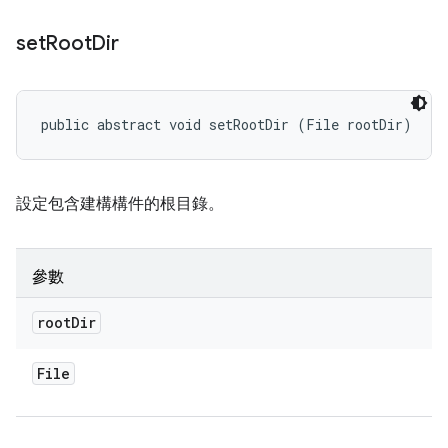
set
Root
Dir
public abstract void setRootDir (File rootDir)
設定包含建構構件的根目錄。
參數
root
Dir
File