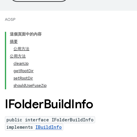
AOSP
這個頁面中的內容
摘要
公用方法
公用方法
cleanUp
getRootDir
setRootDir
shouldUseFuseZip
IFolder
Build
Info
public interface IFolderBuildInfo
implements
IBuildInfo