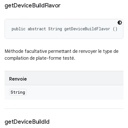
get
Device
Build
Flavor
public abstract String getDeviceBuildFlavor ()
Méthode facultative permettant de renvoyer le type de
compilation de plate-forme testé.
Renvoie
String
get
Device
Build
Id