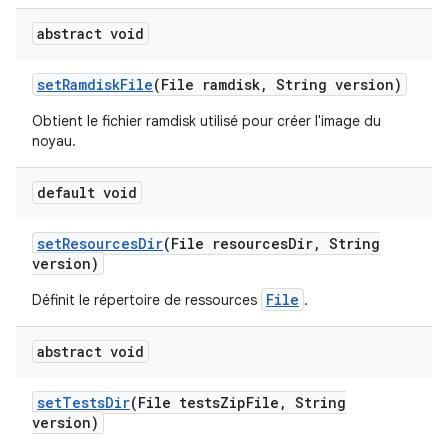
abstract void
set
Ramdisk
File
(File ramdisk
,
String version)
Obtient le fichier ramdisk utilisé pour créer l'image du
noyau.
default void
set
Resources
Dir
(File resources
Dir
,
String
version)
File
Définit le répertoire de ressources
.
abstract void
set
Tests
Dir
(File tests
Zip
File
,
String
version)