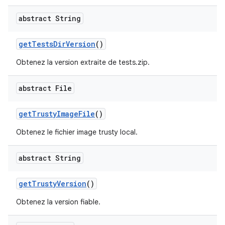
abstract String
get
Tests
Dir
Version
()
Obtenez la version extraite de tests.zip.
abstract File
get
Trusty
Image
File
()
Obtenez le fichier image trusty local.
abstract String
get
Trusty
Version
()
Obtenez la version fiable.