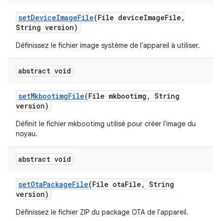
set
Device
Image
File
(File device
Image
File
,
String version)
Définissez le fichier image système de l'appareil à utiliser.
abstract void
set
Mkbootimg
File
(File mkbootimg
,
String
version)
Définit le fichier mkbootimg utilisé pour créer l'image du
noyau.
abstract void
set
Ota
Package
File
(File ota
File
,
String
version)
Définissez le fichier ZIP du package OTA de l'appareil.