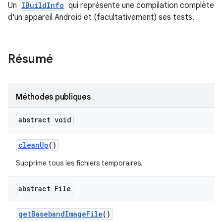
Un
IBuildInfo
qui représente une compilation complète
d'un appareil Android et (facultativement) ses tests.
Résumé
Méthodes publiques
abstract void
clean
Up
()
Supprime tous les fichiers temporaires.
abstract File
get
Baseband
Image
File
()