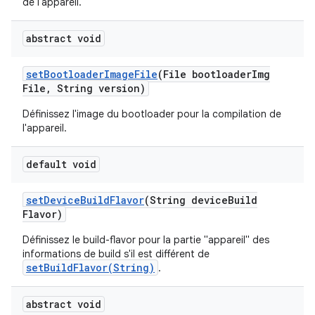
de l'appareil.
abstract void
set
Bootloader
Image
File
(File bootloader
Img
File
,
String version)
Définissez l'image du bootloader pour la compilation de
l'appareil.
default void
set
Device
Build
Flavor
(String device
Build
Flavor)
Définissez le build-flavor pour la partie "appareil" des
informations de build s'il est différent de
setBuildFlavor(String)
.
abstract void