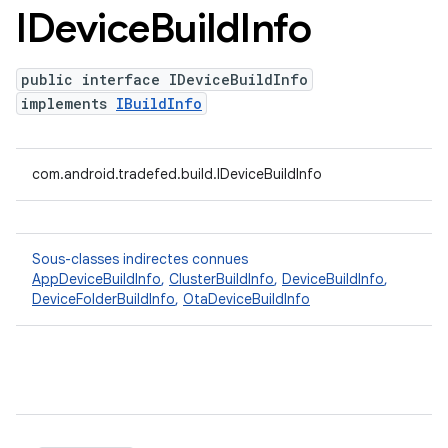
IDevice
Build
Info
public interface IDeviceBuildInfo
implements
IBuildInfo
com.android.tradefed.build.IDeviceBuildInfo
Sous-classes indirectes connues
AppDeviceBuildInfo
,
ClusterBuildInfo
,
DeviceBuildInfo
,
DeviceFolderBuildInfo
,
OtaDeviceBuildInfo