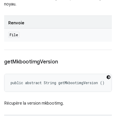
noyau.
Renvoie
File
get
Mkbootimg
Version
public abstract String getMkbootimgVersion ()
Récupère la version mkbootimg.