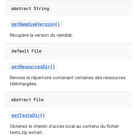
abstract String
get
Ramdisk
Version
()
Récupère la version du ramdisk.
default File
get
Resources
Dir
()
Renvoie le répertoire contenant certaines des ressources
téléchargées.
abstract File
get
Tests
Dir
()
Obtenez le chemin d'accès local au contenu du fichier
tests.zip extrait.