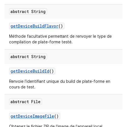
abstract String
get
Device
Build
Flavor
()
Méthode facultative permettant de renvoyer le type de
compilation de plate-forme testé.
abstract String
get
Device
Build
Id
()
Renvoie l'identifiant unique du build de plate-forme en
cours de test.
abstract File
get
Device
Image
File
()
Obtenez le fichier ZIP de l'image de l'appareil local.