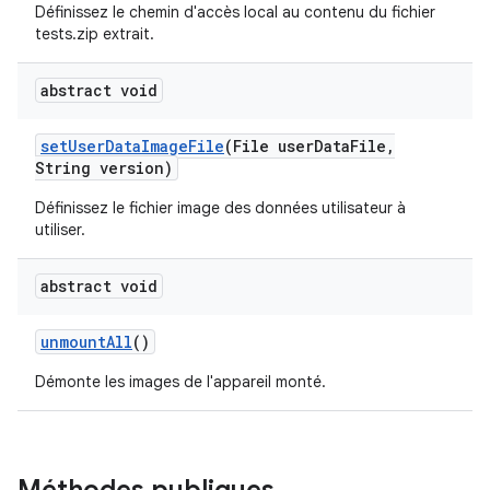
Définissez le chemin d'accès local au contenu du fichier
tests.zip extrait.
abstract void
set
User
Data
Image
File
(File user
Data
File
,
String version)
Définissez le fichier image des données utilisateur à
utiliser.
abstract void
unmount
All
()
Démonte les images de l'appareil monté.