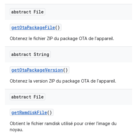
abstract File
get
Ota
Package
File
()
Obtenez le fichier ZIP du package OTA de l'appareil.
abstract String
get
Ota
Package
Version
()
Obtenez la version ZIP du package OTA de l'appareil.
abstract File
get
Ramdisk
File
()
Obtient le fichier ramdisk utilisé pour créer l'image du
noyau.