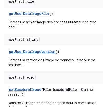
abstract File
get
User
Data
Image
File
()
Obtenez le fichier image des données utilisateur de test
local.
abstract String
get
User
Data
Image
Version
()
Obtenez la version de l'image de données utilisateur de
test local.
abstract void
set
Baseband
Image
(File baseband
File
,
String
version)
Définissez l'image de bande de base pour la compilation