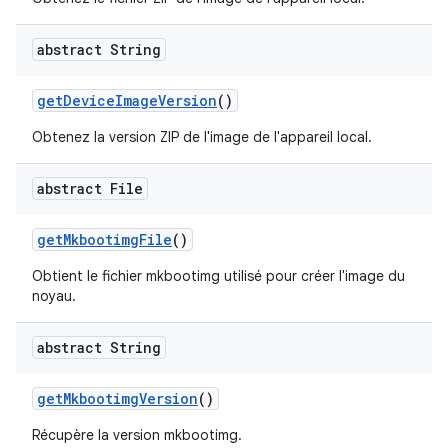
abstract String
get
Device
Image
Version
()
Obtenez la version ZIP de l'image de l'appareil local.
abstract File
get
Mkbootimg
File
()
Obtient le fichier mkbootimg utilisé pour créer l'image du
noyau.
abstract String
get
Mkbootimg
Version
()
Récupère la version mkbootimg.