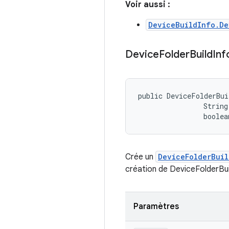
Voir aussi :
DeviceBuildInfo.De
Device
Folder
Build
Inf
public DeviceFolderBui
                String
                boolea
Crée un
DeviceFolderBuil
création de DeviceFolderBui
Paramètres