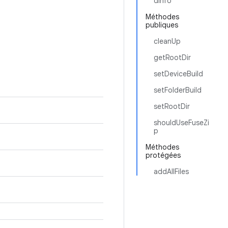
dInfo
Méthodes
publiques
cleanUp
getRootDir
setDeviceBuild
setFolderBuild
setRootDir
shouldUseFuseZi
p
Méthodes
protégées
addAllFiles