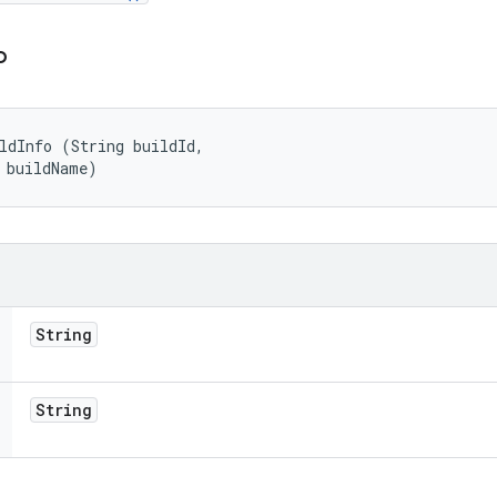
o
ldInfo (String buildId, 

 buildName)
String
String