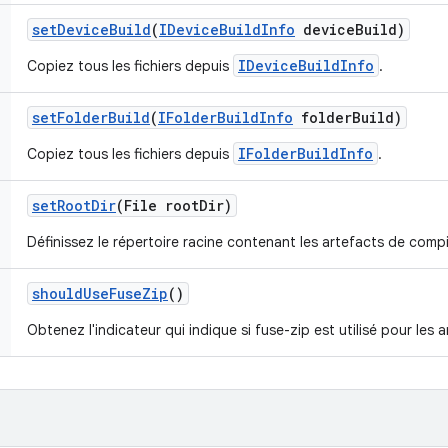
set
Device
Build
(
IDevice
Build
Info
device
Build)
IDeviceBuildInfo
Copiez tous les fichiers depuis
.
set
Folder
Build
(
IFolder
Build
Info
folder
Build)
IFolderBuildInfo
Copiez tous les fichiers depuis
.
set
Root
Dir
(File root
Dir)
Définissez le répertoire racine contenant les artefacts de compi
should
Use
Fuse
Zip
()
Obtenez l'indicateur qui indique si fuse-zip est utilisé pour les 