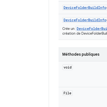
Device
Folder
Build
Info
Device
Folder
Build
Info
DeviceFolderBu
Crée un
création de DeviceFolderBuil
Méthodes publiques
void
File