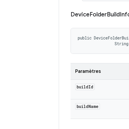
Device
Folder
Build
Inf
public DeviceFolderBui
                String
Paramètres
build
Id
build
Name