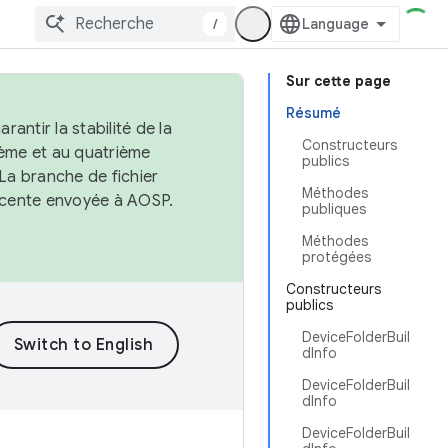
/
Sur cette page
Résumé
antir la stabilité de la
Constructeurs
ème et au quatrième
publics
 La branche de fichier
Méthodes
récente envoyée à AOSP.
publiques
Méthodes
protégées
Constructeurs
publics
DeviceFolderBuil
dInfo
DeviceFolderBuil
dInfo
DeviceFolderBuil