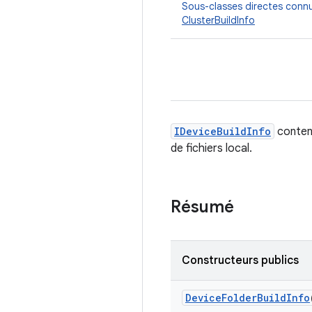
Sous-classes directes conn
ClusterBuildInfo
IDeviceBuildInfo
contena
de fichiers local.
Résumé
Constructeurs publics
Device
Folder
Build
Info