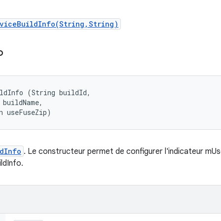
viceBuildInfo(String,String)
o
ldInfo (String buildId, 

 buildName, 

n useFuseZip)
dInfo
. Le constructeur permet de configurer l'indicateur m
ldInfo.