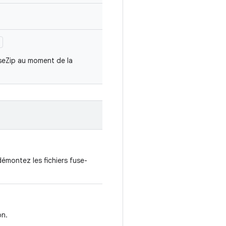
)
useZip au moment de la
démontez les fichiers fuse-
on.