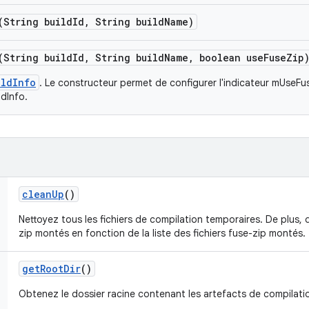
(String build
Id
,
String build
Name)
(String build
Id
,
String build
Name
,
boolean use
Fuse
Zip
ildInfo
. Le constructeur permet de configurer l'indicateur mUseF
dInfo.
clean
Up
()
Nettoyez tous les fichiers de compilation temporaires. De plus, 
zip montés en fonction de la liste des fichiers fuse-zip montés.
get
Root
Dir
()
Obtenez le dossier racine contenant les artefacts de compilati