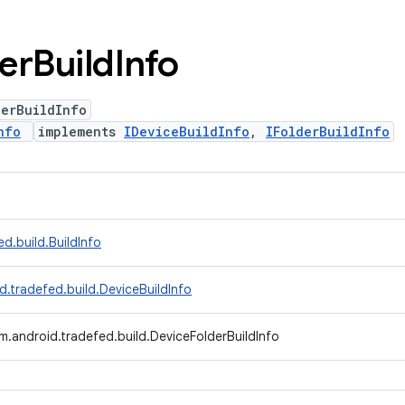
er
Build
Info
derBuildInfo
nfo
implements
IDeviceBuildInfo
,
IFolderBuildInfo
d.build.BuildInfo
d.tradefed.build.DeviceBuildInfo
m.android.tradefed.build.DeviceFolderBuildInfo