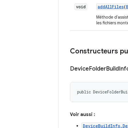
void
add
All
Files
(
Méthode d'assist
les fichiers mont
Constructeurs pu
Device
Folder
Build
Inf
public DeviceFolderBu
Voir aussi :
DeviceBuildInfo.De