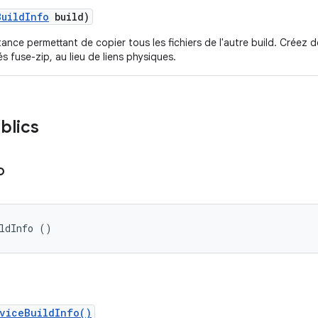
Build
Info
build)
ance permettant de copier tous les fichiers de l'autre build. Créez 
és fuse-zip, au lieu de liens physiques.
blics
o
ildInfo ()
viceBuildInfo()