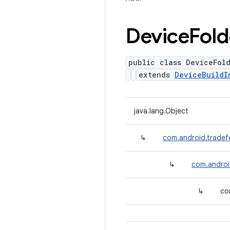
Device
Fold
public class DeviceFol
extends
DeviceBuildI
java.lang.Object
↳
com.android.tradefe
↳
com.androi
↳
co