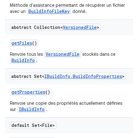
Méthode d'assistance permettant de récupérer un fichier
BuildInfoFileKey
avec un
donné.
abstract Collection<
Versioned
File
>
get
Files
()
VersionedFile
Renvoie tous les
stockés dans ce
BuildInfo
.
abstract Set<
IBuild
Info
.
Build
Info
Properties
>
get
Properties
()
Renvoie une copie des propriétés actuellement définies
IBuildInfo
sur
.
default Set<File>