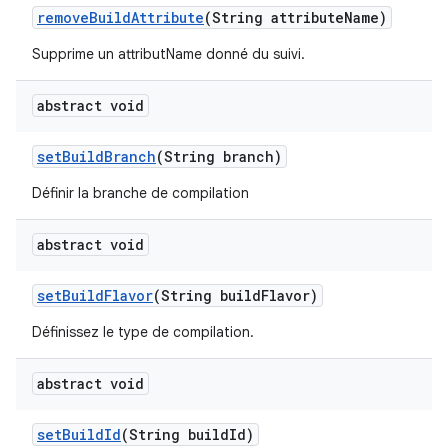
remove
Build
Attribute
(String attribute
Name)
Supprime un attributName donné du suivi.
abstract void
set
Build
Branch
(String branch)
Définir la branche de compilation
abstract void
set
Build
Flavor
(String build
Flavor)
Définissez le type de compilation.
abstract void
set
Build
Id
(String build
Id)