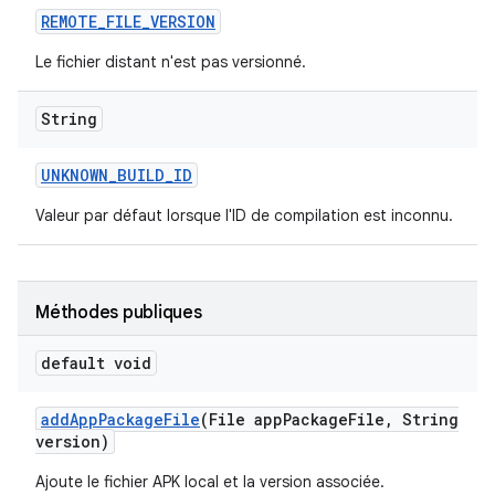
REMOTE
_
FILE
_
VERSION
Le fichier distant n'est pas versionné.
String
UNKNOWN
_
BUILD
_
ID
Valeur par défaut lorsque l'ID de compilation est inconnu.
Méthodes publiques
default void
add
App
Package
File
(File app
Package
File
,
String
version)
Ajoute le fichier APK local et la version associée.