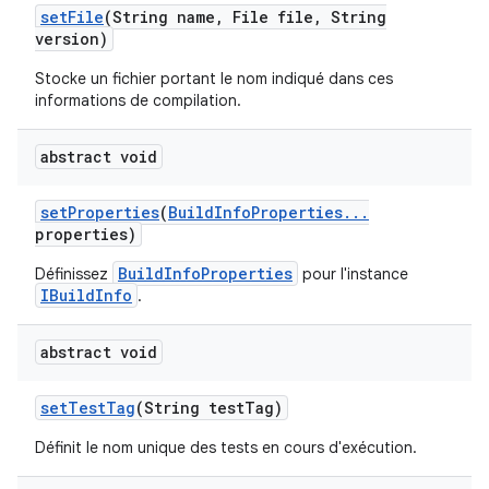
set
File
(String name
,
File file
,
String
version)
Stocke un fichier portant le nom indiqué dans ces
informations de compilation.
abstract void
set
Properties
(
Build
Info
Properties
.
.
.
properties)
BuildInfoProperties
Définissez
pour l'instance
IBuildInfo
.
abstract void
set
Test
Tag
(String test
Tag)
Définit le nom unique des tests en cours d'exécution.