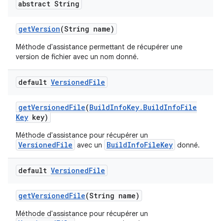
abstract String
get
Version
(String name)
Méthode d'assistance permettant de récupérer une
version de fichier avec un nom donné.
default
Versioned
File
get
Versioned
File
(
Build
Info
Key
.
Build
Info
File
Key
key)
Méthode d'assistance pour récupérer un
VersionedFile
BuildInfoFileKey
avec un
donné.
default
Versioned
File
get
Versioned
File
(String name)
Méthode d'assistance pour récupérer un