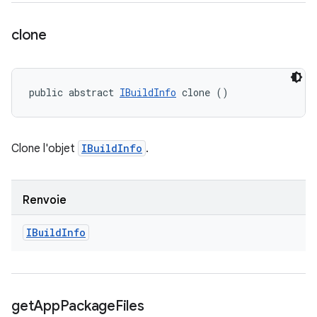
clone
public abstract 
IBuildInfo
 clone ()
Clone l'objet
IBuildInfo
.
Renvoie
IBuild
Info
get
App
Package
Files