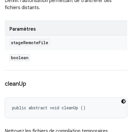
Définit l'autorisation permettant de transférer des
fichiers distants.
Paramètres
stage
Remote
File
boolean
clean
Up
public abstract void cleanUp ()
Nettoyez les fichiers de compilation temporaires.