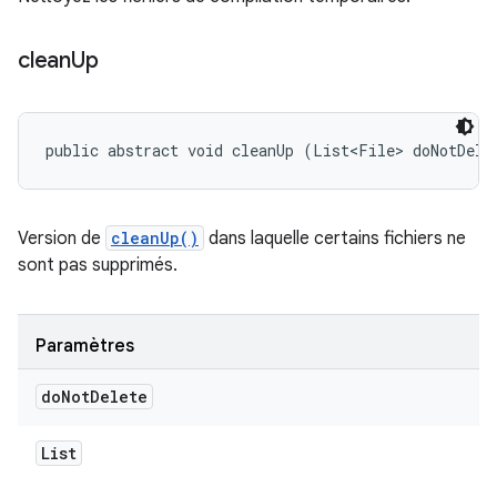
clean
Up
public abstract void cleanUp (List<File> doNotDele
Version de
cleanUp()
dans laquelle certains fichiers ne
sont pas supprimés.
Paramètres
do
Not
Delete
List