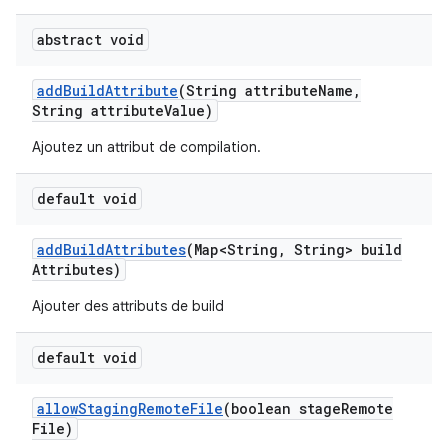
abstract void
add
Build
Attribute
(String attribute
Name
,
String attribute
Value)
Ajoutez un attribut de compilation.
default void
add
Build
Attributes
(Map<String
,
String> build
Attributes)
Ajouter des attributs de build
default void
allow
Staging
Remote
File
(boolean stage
Remote
File)