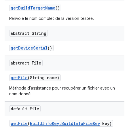
get
Build
Target
Name
()
Renvoie le nom complet de la version testée.
abstract String
get
Device
Serial
()
abstract File
get
File
(String name)
Méthode d'assistance pour récupérer un fichier avec un
nom donné.
default File
get
File
(
Build
Info
Key
.
Build
Info
File
Key
key)