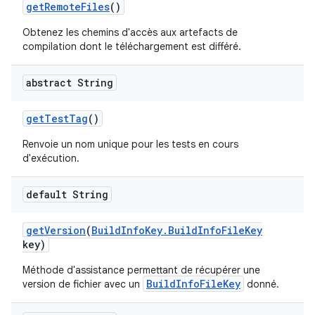
get
Remote
Files
()
Obtenez les chemins d'accès aux artefacts de
compilation dont le téléchargement est différé.
abstract String
get
Test
Tag
()
Renvoie un nom unique pour les tests en cours
d'exécution.
default String
get
Version
(
Build
Info
Key
.
Build
Info
File
Key
key)
Méthode d'assistance permettant de récupérer une
BuildInfoFileKey
version de fichier avec un
donné.