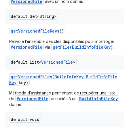
VersionedFile
avec un nom donné.
default Set<String>
get
Versioned
File
Keys
()
Renvoie l'ensemble des clés disponibles pour interroger
VersionedFile
getFile(BuildInfoFileKey)
via
.
default List<
Versioned
File
>
get
Versioned
Files
(
Build
Info
Key
.
Build
Info
File
Key
key)
Méthode d'assistance permettant de récupérer une liste
VersionedFile
BuildInfoFileKey
de
associés à un
donné.
default void