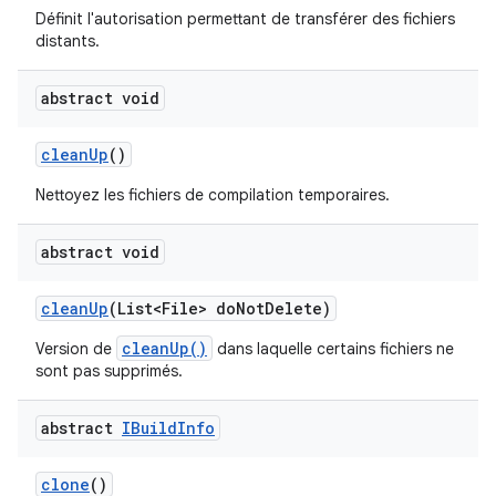
Définit l'autorisation permettant de transférer des fichiers
distants.
abstract void
clean
Up
()
Nettoyez les fichiers de compilation temporaires.
abstract void
clean
Up
(List<File> do
Not
Delete)
cleanUp()
Version de
dans laquelle certains fichiers ne
sont pas supprimés.
abstract
IBuild
Info
clone
()