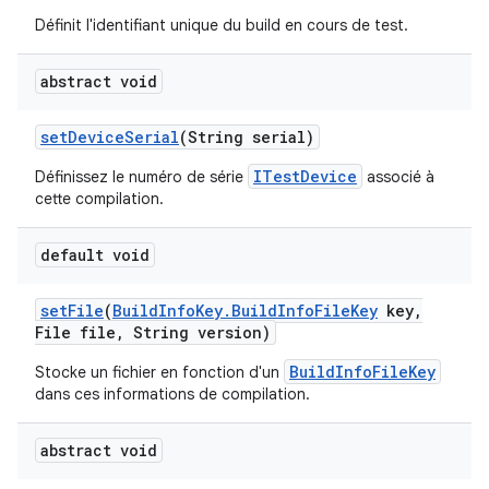
Définit l'identifiant unique du build en cours de test.
abstract void
set
Device
Serial
(String serial)
ITestDevice
Définissez le numéro de série
associé à
cette compilation.
default void
set
File
(
Build
Info
Key
.
Build
Info
File
Key
key
,
File file
,
String version)
BuildInfoFileKey
Stocke un fichier en fonction d'un
dans ces informations de compilation.
abstract void