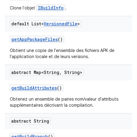
IBuildInfo
Clone l'objet
.
default List<
Versioned
File
>
get
App
Package
Files
()
Obtient une copie de l'ensemble des fichiers APK de
l'application locale et de leurs versions.
abstract Map<String
,
String>
get
Build
Attributes
()
Obtenez un ensemble de paires nom/valeur d'attributs
supplémentaires décrivant la compilation.
abstract String
get
Build
Branch
()