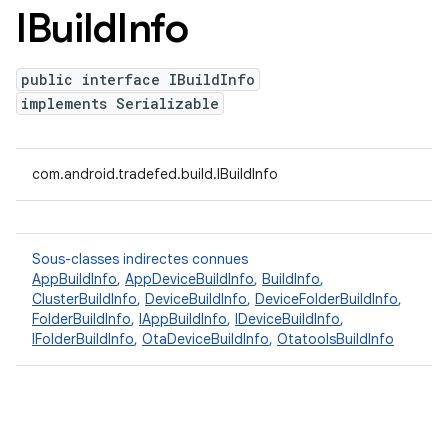
IBuild
Info
public interface IBuildInfo
implements Serializable
com.android.tradefed.build.IBuildInfo
Sous-classes indirectes connues
AppBuildInfo
,
AppDeviceBuildInfo
,
BuildInfo
,
ClusterBuildInfo
,
DeviceBuildInfo
,
DeviceFolderBuildInfo
,
FolderBuildInfo
,
IAppBuildInfo
,
IDeviceBuildInfo
,
IFolderBuildInfo
,
OtaDeviceBuildInfo
,
OtatoolsBuildInfo