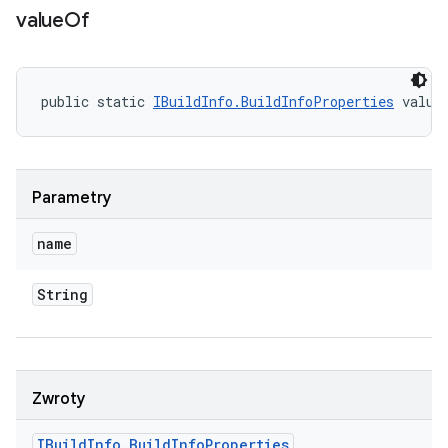
value
Of
public static 
IBuildInfo.BuildInfoProperties
 value
Parametry
name
String
Zwroty
IBuild
Info
.
Build
Info
Properties