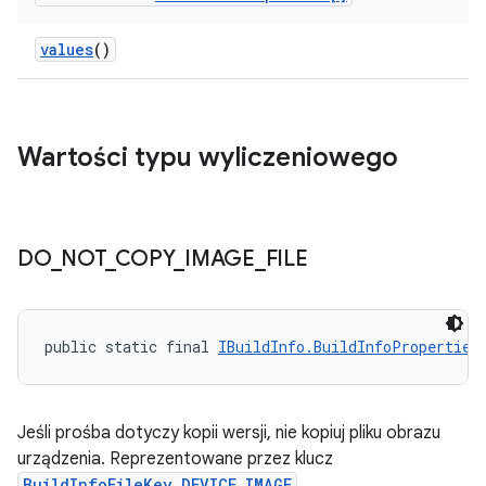
values
()
Wartości typu wyliczeniowego
DO
_
NOT
_
COPY
_
IMAGE
_
FILE
public static final 
IBuildInfo.BuildInfoProperties
Jeśli prośba dotyczy kopii wersji, nie kopiuj pliku obrazu
urządzenia. Reprezentowane przez klucz
BuildInfoFileKey.DEVICE_IMAGE
.