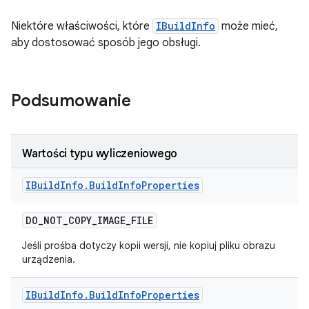
Niektóre właściwości, które
IBuildInfo
może mieć,
aby dostosować sposób jego obsługi.
Podsumowanie
Wartości typu wyliczeniowego
IBuild
Info
.
Build
Info
Properties
DO
_
NOT
_
COPY
_
IMAGE
_
FILE
Jeśli prośba dotyczy kopii wersji, nie kopiuj pliku obrazu
urządzenia.
IBuild
Info
.
Build
Info
Properties