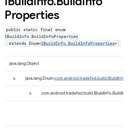
IBuild
Info
.
Build
Info
Properties
public static final enum
IBuildInfo.BuildInfoProperties
extends Enum<
IBuildInfo.BuildInfoProperties
>
java.lang.Object
↳
java.lang.Enum<
com.android.tradefed.build.IBuildInfo.
↳
com.android.tradefed.build.IBuildInfo.BuildInf