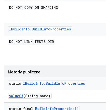
DO
_
NOT
_
COPY
_
ON
_
SHARDING
IBuild
Info
.
Build
Info
Properties
DO
_
NOT
_
LINK
_
TESTS
_
DIR
Metody publiczne
static
IBuild
Info
.
Build
Info
Properties
value
Of
(String name)
static final
Build
Info
Properties[]