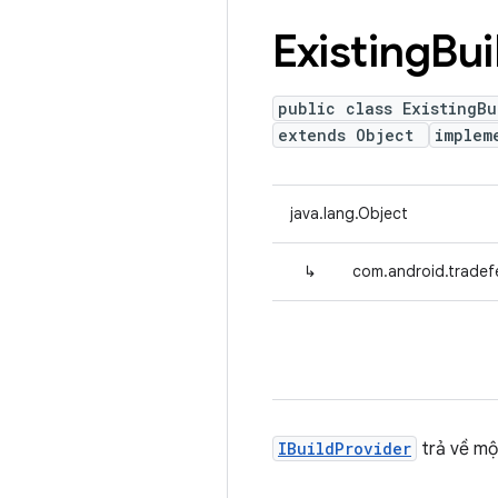
Existing
Bui
public class ExistingBu
extends Object
implem
java.lang.Object
↳
com.android.tradefe
IBuildProvider
trả về m