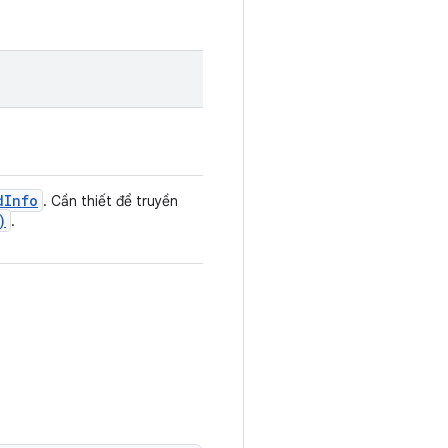
d
Info
. Cần thiết để truyền
)
.