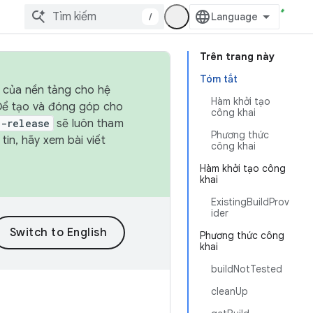
/
Trên trang này
Tóm tắt
h của nền tảng cho hệ
Hàm khởi tạo
 Để tạo và đóng góp cho
công khai
t-release
sẽ luôn tham
Phương thức
in, hãy xem bài viết
công khai
Hàm khởi tạo công
khai
ExistingBuildProv
ider
Phương thức công
khai
buildNotTested
cleanUp