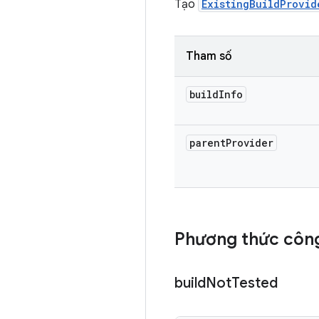
Tạo
ExistingBuildProvid
Tham số
build
Info
parent
Provider
Phương thức công
build
Not
Tested