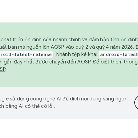
phát triển ổn định của nhánh chính và đảm bảo tính ổn địn
ẽ xuất bản mã nguồn lên AOSP vào quý 2 và quý 4 năm 2026.
droid-latest-release
. Nhánh tệp kê khai
android-lates
h gần đây nhất được chuyển đến AOSP. Để biết thêm thông t
OSP
.
gle sử dụng công nghệ AI để dịch nội dung sang ngôn
h bằng AI có thể có lỗi.