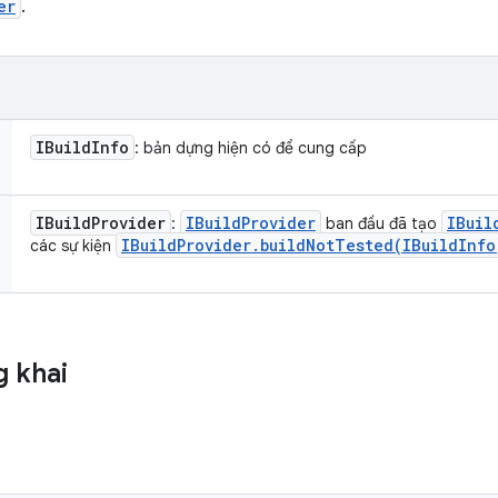
er
.
IBuild
Info
: bản dựng hiện có để cung cấp
IBuild
Provider
IBuild
Provider
IBuil
:
ban đầu đã tạo
IBuild
Provider
.
buildNotTested(
IBuild
Info
các sự kiện
 khai