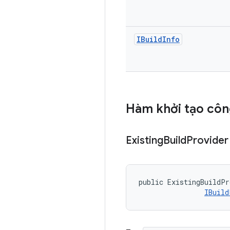
IBuild
Info
Hàm khởi tạo côn
Existing
Build
Provider
public ExistingBuildPr
IBuild