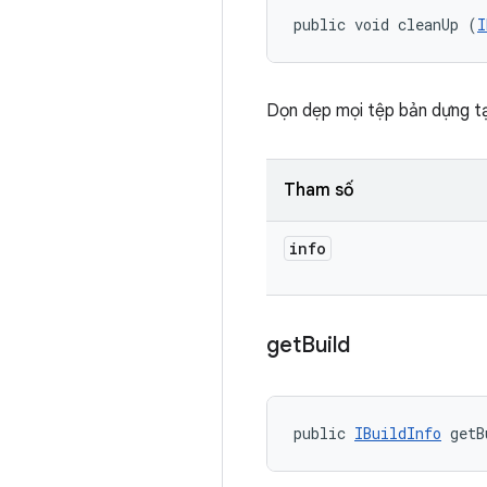
public void cleanUp (
I
Dọn dẹp mọi tệp bản dựng t
Tham số
info
get
Build
public 
IBuildInfo
 getB