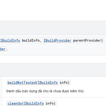
(
IBuild
Info
build
Info
,
IBuild
Provider
parent
Provider)
der
.
build
Not
Tested
(
IBuild
Info
info)
Đánh dấu bản dựng đã cho là chưa được kiểm thử.
clean
Up
(
IBuild
Info
info)