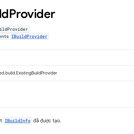
ld
Provider
ildProvider
ents
IBuildProvider
d.build.ExistingBuildProvider
ột
IBuildInfo
đã được tạo.