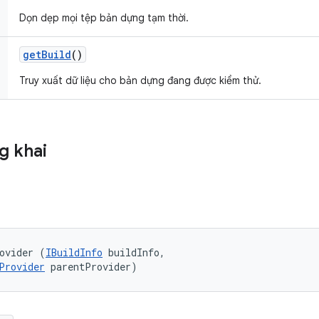
Dọn dẹp mọi tệp bản dựng tạm thời.
get
Build
()
Truy xuất dữ liệu cho bản dựng đang được kiểm thử.
g khai
ovider (
IBuildInfo
 buildInfo, 

Provider
 parentProvider)