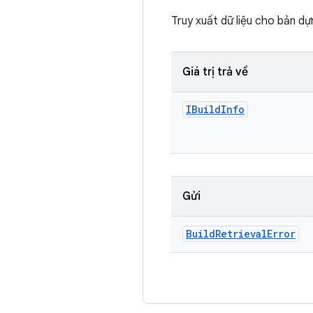
Truy xuất dữ liệu cho bản d
Giá trị trả về
IBuild
Info
Gửi
Build
Retrieval
Error