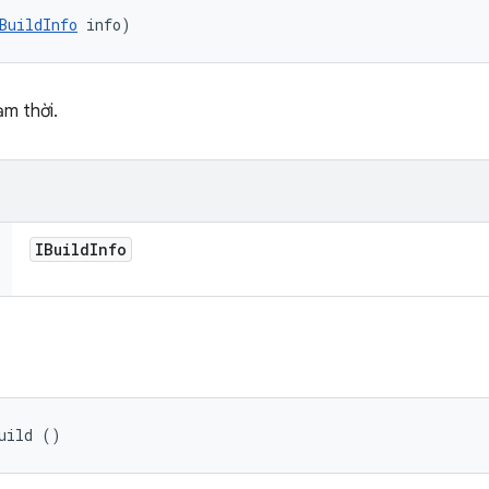
BuildInfo
 info)
ạm thời.
IBuild
Info
uild ()