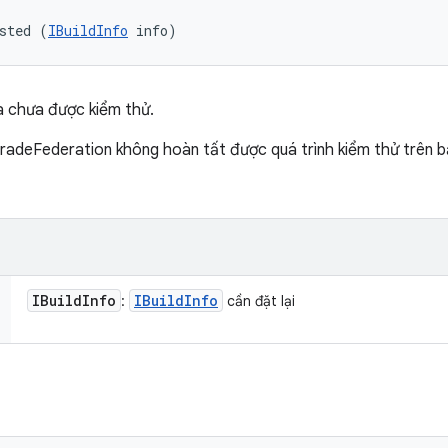
sted (
IBuildInfo
 info)
à chưa được kiểm thử.
radeFederation không hoàn tất được quá trình kiểm thử trên b
IBuild
Info
IBuild
Info
:
cần đặt lại