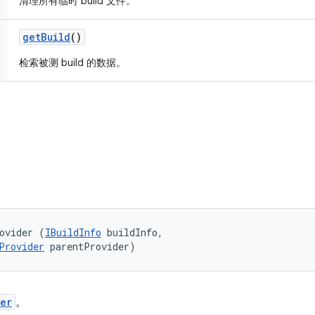
清理所有临时 build 文件。
get
Build
()
检索被测 build 的数据。
ovider (
IBuildInfo
 buildInfo, 

Provider
 parentProvider)
er
。