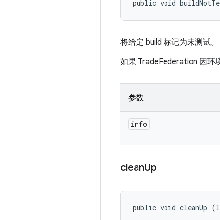
public void buildNotTe
将给定 build 标记为未测试。
如果 TradeFederatio
参数
info
clean
Up
public void cleanUp (
I