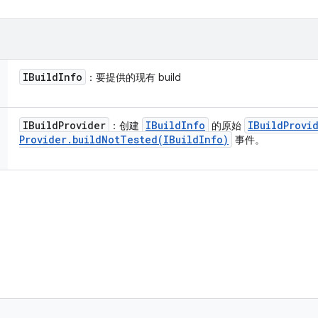
IBuild
Info
：要提供的现有 build
IBuild
Provider
IBuild
Info
IBuild
Provi
：创建
的原始
Provider
.
buildNotTested(
IBuild
Info)
事件。