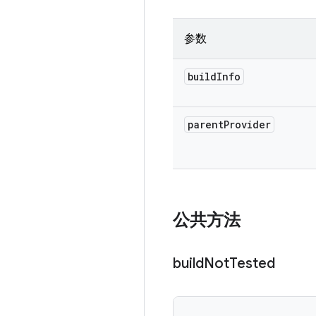
参数
build
Info
parent
Provider
公共方法
build
Not
Tested