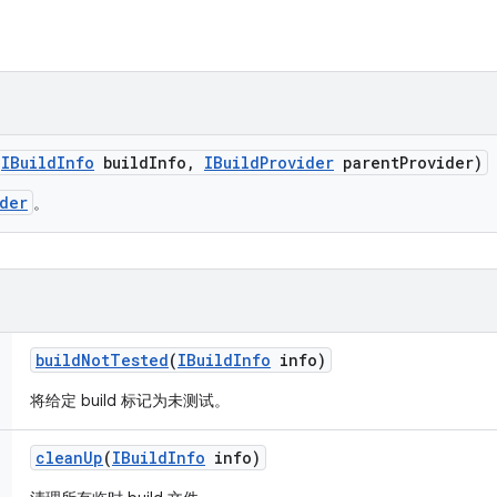
(
IBuild
Info
build
Info
,
IBuild
Provider
parent
Provider)
der
。
build
Not
Tested
(
IBuild
Info
info)
将给定 build 标记为未测试。
clean
Up
(
IBuild
Info
info)