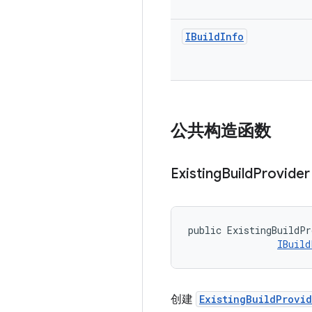
IBuild
Info
公共构造函数
Existing
Build
Provider
public ExistingBuildPr
IBuild
创建
ExistingBuildProvid