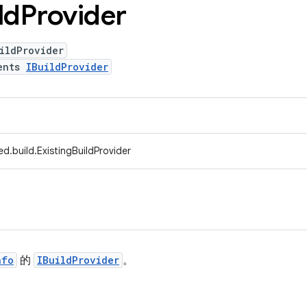
ld
Provider
ildProvider
ents
IBuildProvider
d.build.ExistingBuildProvider
nfo
的
IBuildProvider
。