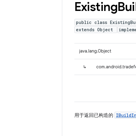
Existing
Bui
public class ExistingBu
extends Object
implem
java.lang.Object
↳
com.android.tradefe
用于返回已构造的
IBuildI