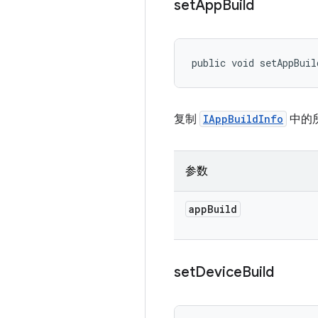
set
App
Build
public void setAppBuil
复制
IAppBuildInfo
中的
参数
app
Build
set
Device
Build