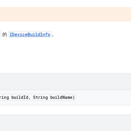
的
IDeviceBuildInfo
。
ring build
Id
,
String build
Name)