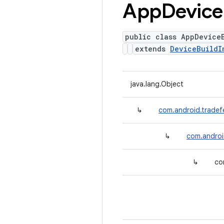
App
Device
public class AppDevice
extends
DeviceBuildI
java.lang.Object
↳
com.android.tradefe
↳
com.androi
↳
co