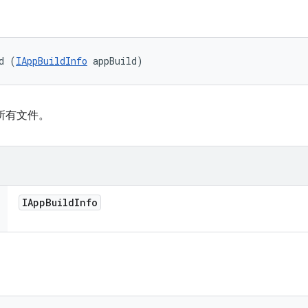
d (
IAppBuildInfo
 appBuild)
所有文件。
IApp
Build
Info