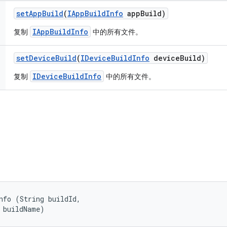
set
App
Build
(
IApp
Build
Info
app
Build)
IAppBuildInfo
复制
中的所有文件。
set
Device
Build
(
IDevice
Build
Info
device
Build)
IDeviceBuildInfo
复制
中的所有文件。
nfo (String buildId, 

 buildName)