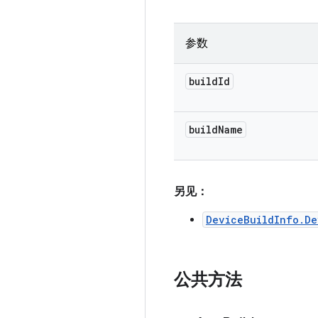
参数
build
Id
build
Name
另见：
DeviceBuildInfo.De
公共方法