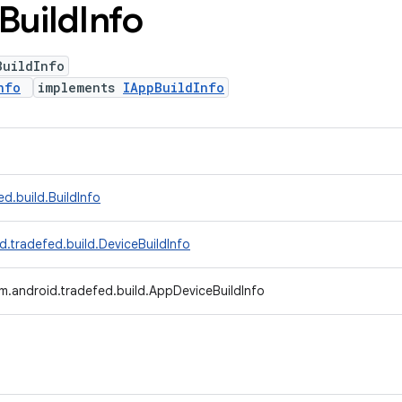
Build
Info
BuildInfo
nfo
implements
IAppBuildInfo
d.build.BuildInfo
d.tradefed.build.DeviceBuildInfo
m.android.tradefed.build.AppDeviceBuildInfo