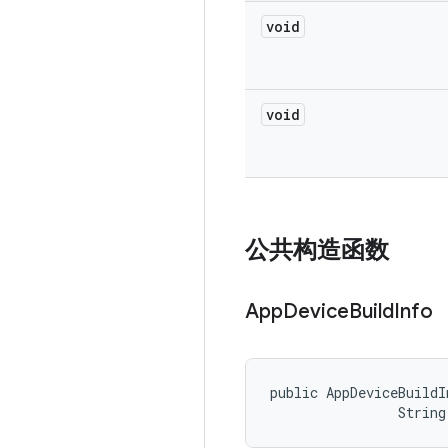
void
void
公共构造函数
App
Device
Build
Info
public AppDeviceBuildI
                String