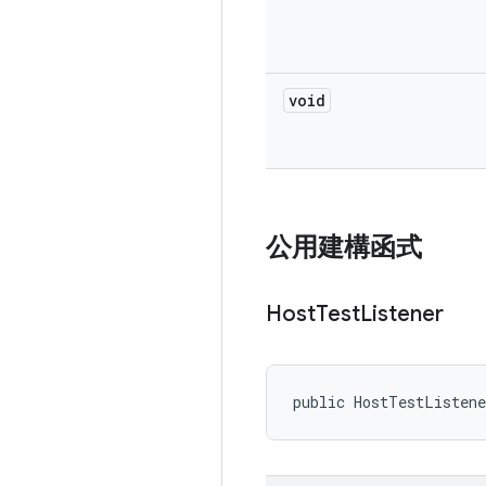
void
公用建構函式
Host
Test
Listener
public HostTestListen