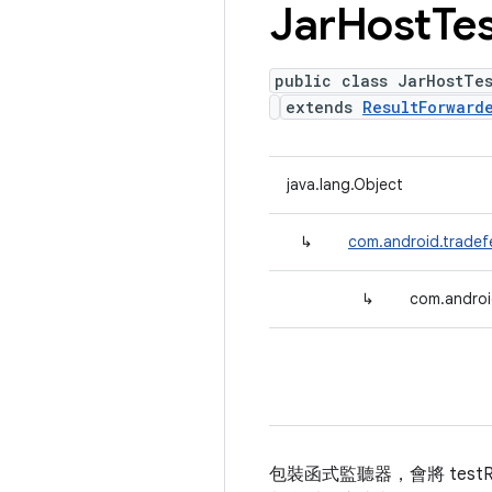
Jar
Host
Te
public class JarHostTes
extends
ResultForward
java.lang.Object
↳
com.android.tradefe
↳
com.androi
包裝函式監聽器，會將 testRu