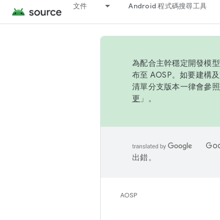
文件
Android 程式碼搜尋工具
為配合主幹穩定開發模型，
布至 AOSP。如要建構及
清單分支版本一律會參照推
更
」。
Go
出錯。
AOSP