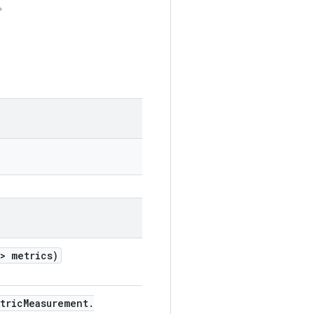
。
> metrics)
tric
Measurement
.