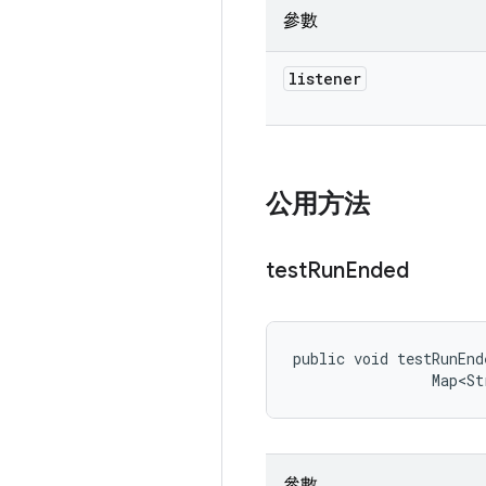
參數
listener
公用方法
test
Run
Ended
public void testRunEnd
                Map<St
參數