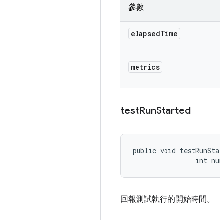
參數
elapsed
Time
metrics
test
Run
Started
public void testRunSta
                int n
回報測試執行的開始時間。