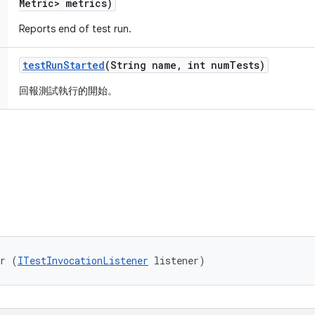
Metric> metrics)
Reports end of test run.
test
Run
Started
(String name
,
int num
Tests)
回報測試執行的開始。
er (
ITestInvocationListener
 listener)