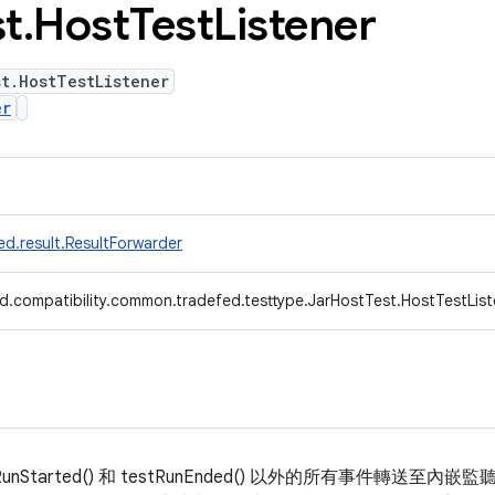
st
.
Host
Test
Listener
t.HostTestListener
er
d.result.ResultForwarder
d.compatibility.common.tradefed.testtype.JarHostTest.HostTestList
nStarted() 和 testRunEnded() 以外的所有事件轉送至內