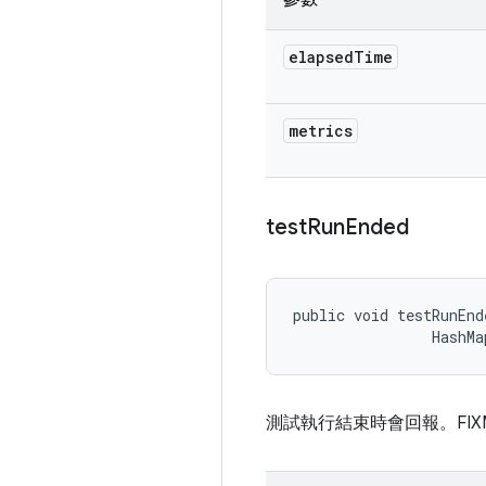
elapsed
Time
metrics
test
Run
Ended
public void testRunEnd
                HashMa
測試執行結束時會回報。FIXM