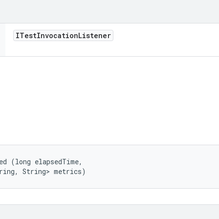
ITest
Invocation
Listener
ed (long elapsedTime, 

ring, String> metrics)