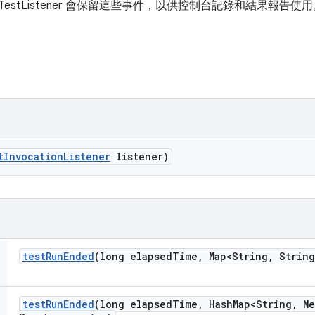
TestListener 會保留這些事件，以供控制台記錄和結果報告使用
t
Invocation
Listener
listener)
test
Run
Ended
(long elapsed
Time
,
Map<String
,
String
test
Run
Ended
(long elapsed
Time
,
Hash
Map<String
,
Me