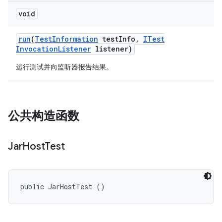
void
run
(
Test
Information
test
Info
,
ITest
Invocation
Listener
listener)
运行测试并向监听器报告结果。
公共构造函数
Jar
Host
Test
public JarHostTest ()