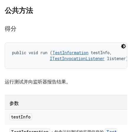
公共方法
得分
public void run (
TestInformation
 testInfo, 

ITestInvocationListener
 listener)
运行测试并向监听器报告结果。
参数
test
Info
Test
Information
Test