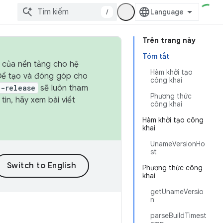
/
Trên trang này
Tóm tắt
h của nền tảng cho hệ
Hàm khởi tạo
 Để tạo và đóng góp cho
công khai
t-release
sẽ luôn tham
Phương thức
in, hãy xem bài viết
công khai
Hàm khởi tạo công
khai
UnameVersionHo
st
Phương thức công
khai
getUnameVersio
n
parseBuildTimest