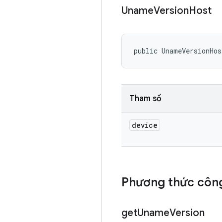
Uname
Version
Host
public UnameVersionHos
Tham số
device
Phương thức công
get
Uname
Version