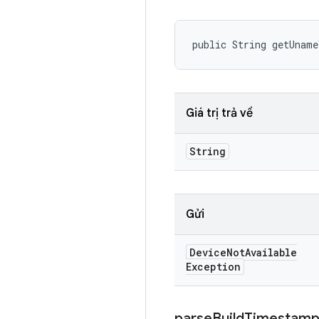
public String getUnam
Giá trị trả về
String
Gửi
Device
Not
Available
Exception
parse
Build
Timestam