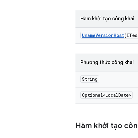
Hàm khởi tạo công khai
Uname
Version
Host
(ITes
Phương thức công khai
String
Optional<Local
Date>
Hàm khởi tạo côn