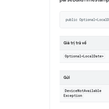
public Optional<Local
Giá trị trả về
Optional<Local
Date>
Gửi
Device
Not
Available
Exception