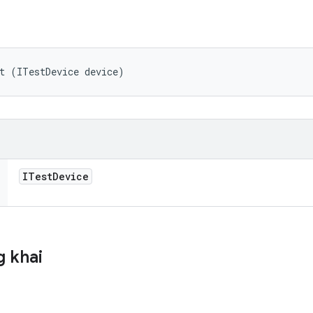
t (ITestDevice device)
ITest
Device
 khai