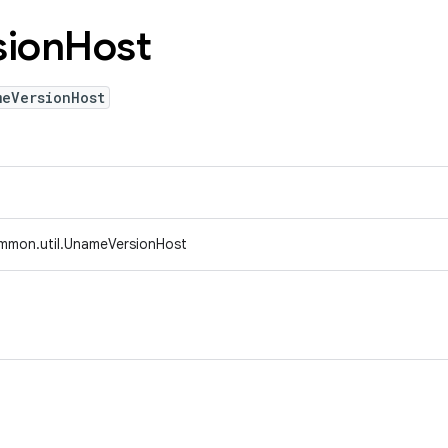
sion
Host
meVersionHost
mmon.util.UnameVersionHost