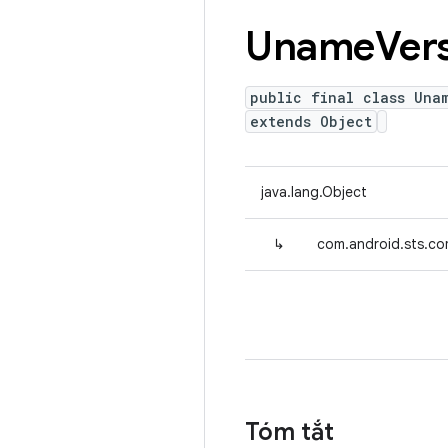
Uname
Ver
public final class Una
extends Object
java.lang.Object
↳
com.android.sts.co
Tóm tắt