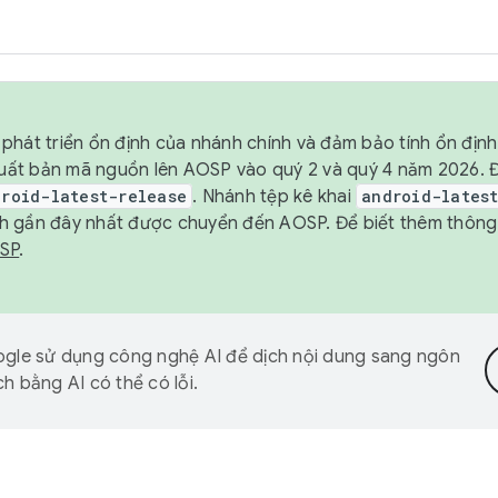
phát triển ổn định của nhánh chính và đảm bảo tính ổn địn
ẽ xuất bản mã nguồn lên AOSP vào quý 2 và quý 4 năm 2026.
droid-latest-release
. Nhánh tệp kê khai
android-lates
h gần đây nhất được chuyển đến AOSP. Để biết thêm thông t
OSP
.
gle sử dụng công nghệ AI để dịch nội dung sang ngôn
h bằng AI có thể có lỗi.