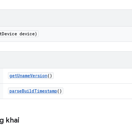
t
Device device)
get
Uname
Version
()
parse
Build
Timestamp
()
g khai