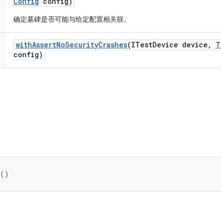
Config
config)
确定墓碑是否可能与给定配置相关联。
with
Assert
No
Security
Crashes
(ITest
Device device
,
T
config)
 ()