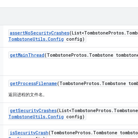
assert
No
Security
Crashes
(List<Tombstone
Protos
.
Tomb
Tombstone
Utils
.
Config
config)
get
Main
Thread
(Tombstone
Protos
.
Tombstone tombston
get
Process
Filename
(Tombstone
Protos
.
Tombstone tom
返回进程的文件名。
get
Security
Crashes
(List<Tombstone
Protos
.
Tombstone
Tombstone
Utils
.
Config
config)
is
Security
Crash
(Tombstone
Protos
.
Tombstone tombst