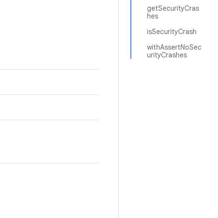
getSecurityCras
hes
isSecurityCrash
withAssertNoSec
urityCrashes