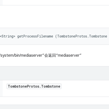
l<String> getProcessFilename (TombstoneProtos.Tombstone
m/bin/mediaserver”会返回“mediaserver”
Tombstone
Protos
.
Tombstone