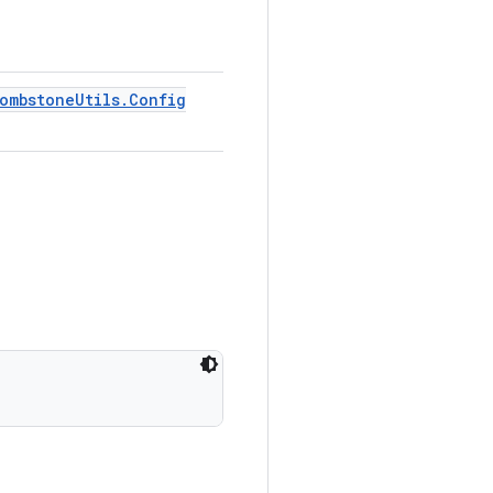
ombstone
Utils
.
Config