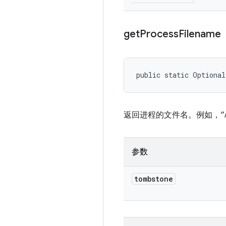
get
Process
Filename
public static Optiona
返回进程的文件名。例如，“/syste
参数
tombstone