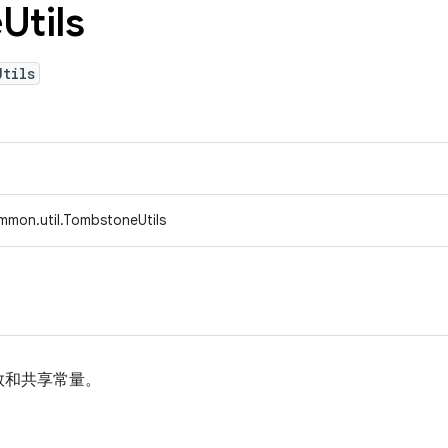
e
Utils
Utils
mmon.util.TombstoneUtils
数和共享常量。