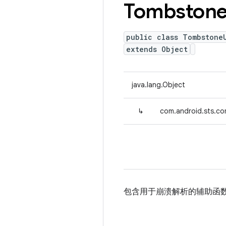
Tombston
public class Tombstone
extends Object
java.lang.Object
↳
com.android.sts.co
包含用于崩溃解析的辅助函