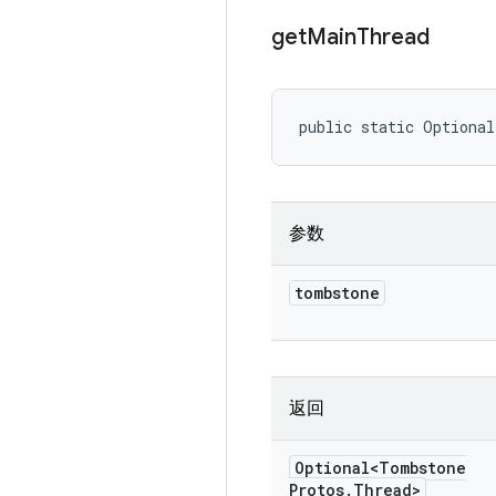
get
Main
Thread
public static Optiona
参数
tombstone
返回
Optional<Tombstone
Protos
.
Thread>