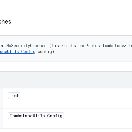
shes
ertNoSecurityCrashes (List<TombstoneProtos.Tombstone> to
oneUtils.Config
 config)
List
Tombstone
Utils
.
Config