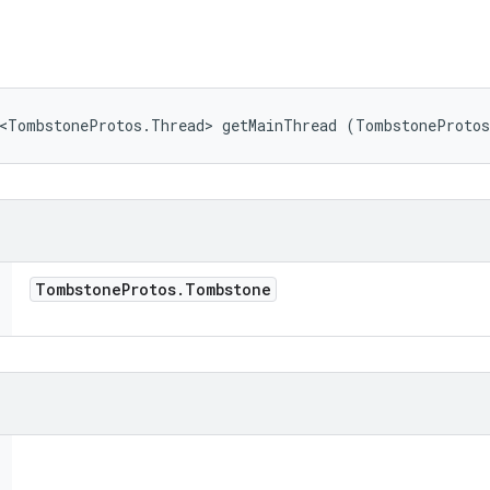
l<TombstoneProtos.Thread> getMainThread (TombstoneProto
Tombstone
Protos
.
Tombstone