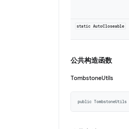
static Auto
Closeable
公共构造函数
Tombstone
Utils
public TombstoneUtils