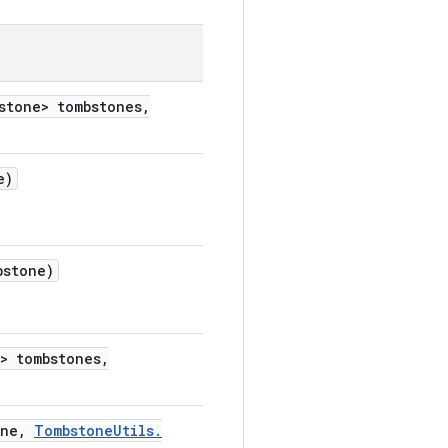
stone> tombstones
,
e)
bstone)
> tombstones
,
one
,
Tombstone
Utils
.