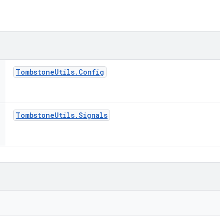
Tombstone
Utils
.
Config
Tombstone
Utils
.
Signals