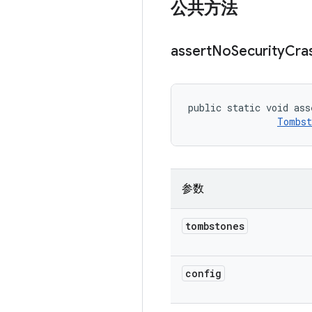
公共方法
assert
No
Security
Cra
public static void ass
Tombst
参数
tombstones
config