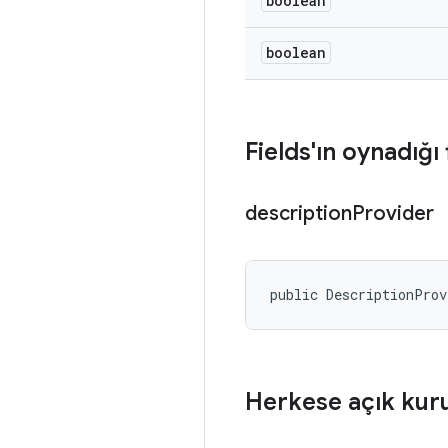
boolean
boolean
Fields'ın oynadığı 
description
Provider
public DescriptionProv
Herkese açık kur