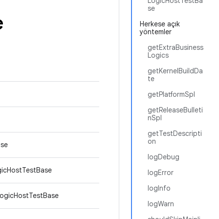
LogicHostTestBa
se
e
Herkese açık
yöntemler
getExtraBusiness
Logics
getKernelBuildDa
te
getPlatformSpl
getReleaseBulleti
nSpl
getTestDescripti
on
ase
logDebug
gicHostTestBase
logError
logInfo
LogicHostTestBase
logWarn