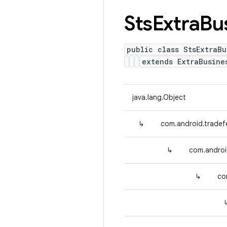
Sts
Extra
Bu
public class StsExtraBu
extends ExtraBusine
java.lang.Object
↳
com.android.tradef
↳
com.androi
↳
co