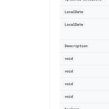
Local
Date
Local
Date
Description
void
void
void
void