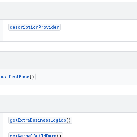
description
Provider
Host
Test
Base
()
get
Extra
Business
Logics
()
get
Kernel
Build
Date
()