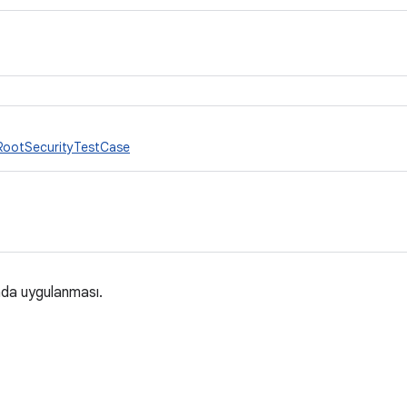
RootSecurityTestCase
ında uygulanması.