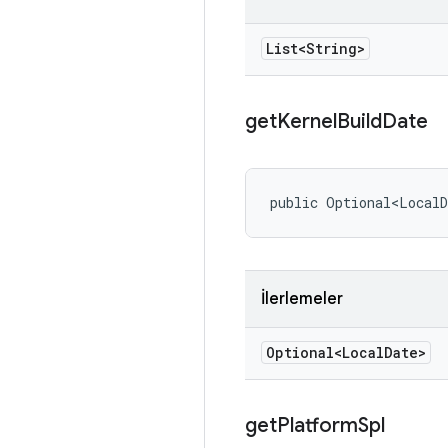
List<String>
get
Kernel
Build
Date
public Optional<LocalD
İlerlemeler
Optional<Local
Date>
get
Platform
Spl