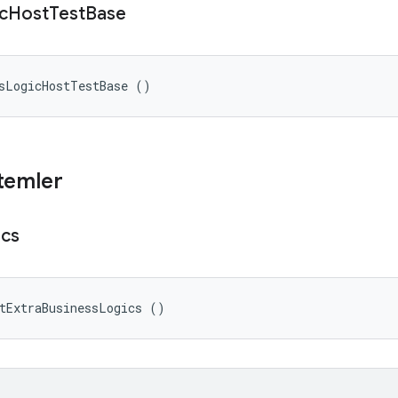
c
Host
Test
Base
ssLogicHostTestBase ()
temler
ics
tExtraBusinessLogics ()