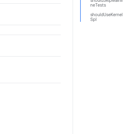
shouldSkipMainli
neTests
shouldUseKernel
Spl