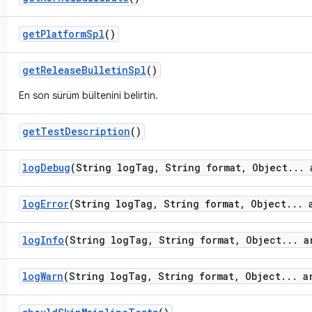
get
Platform
Spl
()
get
Release
Bulletin
Spl
()
En son sürüm bültenini belirtin.
get
Test
Description
()
log
Debug
(String log
Tag
,
String format
,
Object
.
.
.
a
log
Error
(String log
Tag
,
String format
,
Object
.
.
.
a
log
Info
(String log
Tag
,
String format
,
Object
.
.
.
ar
log
Warn
(String log
Tag
,
String format
,
Object
.
.
.
ar