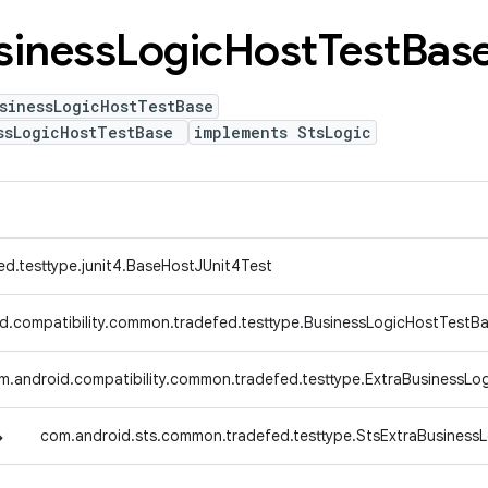
siness
Logic
Host
Test
Bas
sinessLogicHostTestBase
ssLogicHostTestBase
implements StsLogic
ed.testtype.junit4.BaseHostJUnit4Test
d.compatibility.common.tradefed.testtype.BusinessLogicHostTestB
m.android.compatibility.common.tradefed.testtype.ExtraBusinessLo
↳
com.android.sts.common.tradefed.testtype.StsExtraBusiness