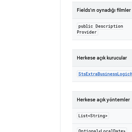
Fields'ın oynadığı filmler
public Description
Provider
Herkese açık kurucular
Sts
Extra
Business
Logic
Herkese açık yöntemler
List<String>
Optional<Local
Date>