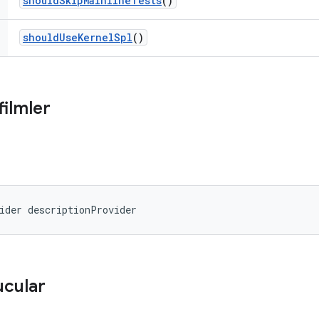
should
Skip
Mainline
Tests
()
should
Use
Kernel
Spl
()
filmler
ider descriptionProvider
ucular