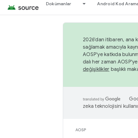
Dokümanlar
Android Kod Arama
2026'dan itibaren, ana k
sağlamak amacıyla kayn
AOSP'ye katkıda bulunm
dalı her zaman AOSP'ye 
değişiklikler
başlıklı maka
Goog
zeka teknolojisini kullanı
AOSP