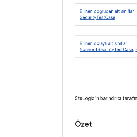
Bilinen doğrudan alt sınıflar
SecurityTestCase
Bilinen dolaylı alt sınıflar
NonRootSecurityTestCase
,
StsLogic'in barındırıcı taraf
Özet