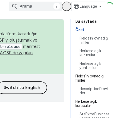
/
Bu sayfada
Özet
latform kararlılığını
Fields'ın oynadığı
SP'yi oluşturmak ve
filmler
t-release
manifest
Herkese açık
n
AOSP'de yapılan
kurucular
Herkese açık
yöntemler
Fields'ın oynadığı
filmler
descriptionProvi
der
Herkese açık
kurucular
StsExtraBusiness