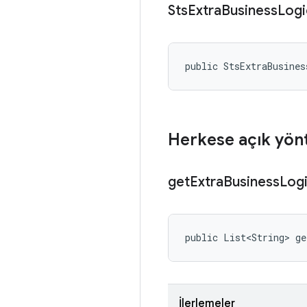
Sts
Extra
Business
Logi
public StsExtraBusine
Herkese açık yön
get
Extra
Business
Log
public List<String> ge
İlerlemeler