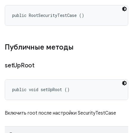
public RootSecurityTestCase ()
Публичные методы
set
Up
Root
public void setUpRoot ()
Включить root после настройки SecurityTestCase