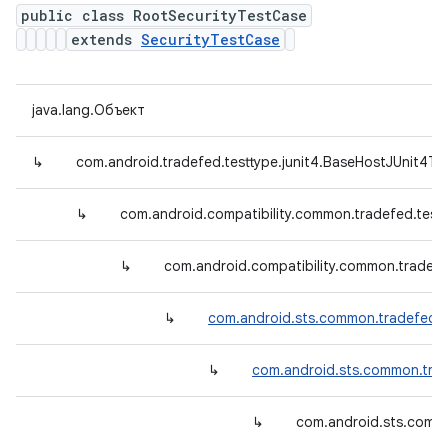
public class RootSecurityTestCase
extends
SecurityTestCase
java.lang.Объект
↳
com.android.tradefed.testtype.junit4.BaseHostJUnit4Te
↳
com.android.compatibility.common.tradefed.test
↳
com.android.compatibility.common.tradefe
↳
com.android.sts.common.tradefed.t
↳
com.android.sts.common.trad
↳
com.android.sts.commo