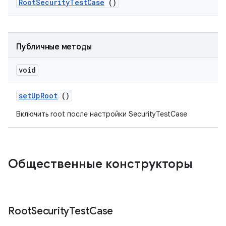
Root
Security
Test
Case
()
Публичные методы
void
set
Up
Root
()
Включить root после настройки SecurityTestCase
Общественные конструкторы
Root
Security
Test
Case