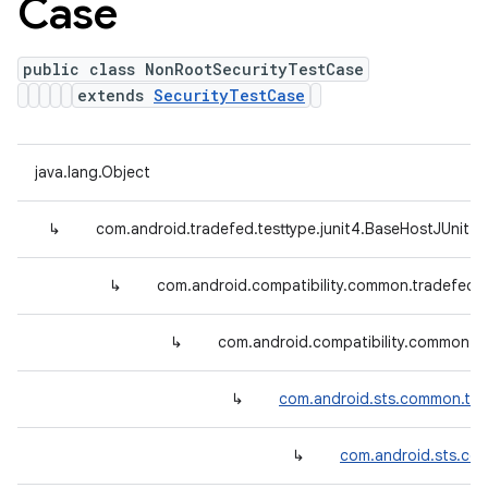
Case
public class NonRootSecurityTestCase
extends
SecurityTestCase
java.lang.Object
↳
com.android.tradefed.testtype.junit4.BaseHostJUnit4
↳
com.android.compatibility.common.tradefed.
↳
com.android.compatibility.common.tr
↳
com.android.sts.common.tra
↳
com.android.sts.com