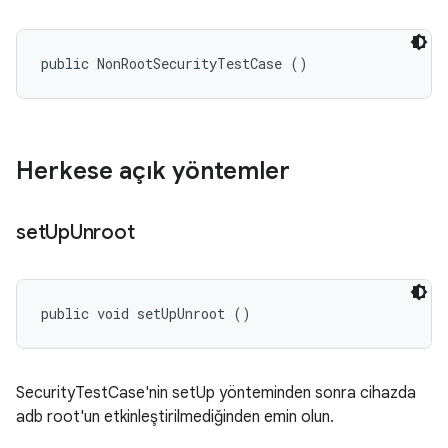
public NonRootSecurityTestCase ()
Herkese açık yöntemler
set
Up
Unroot
public void setUpUnroot ()
SecurityTestCase'nin setUp yönteminden sonra cihazda
adb root'un etkinleştirilmediğinden emin olun.