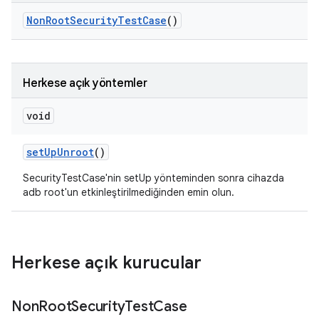
Non
Root
Security
Test
Case
()
Herkese açık yöntemler
void
set
Up
Unroot
()
SecurityTestCase'nin setUp yönteminden sonra cihazda
adb root'un etkinleştirilmediğinden emin olun.
Herkese açık kurucular
Non
Root
Security
Test
Case