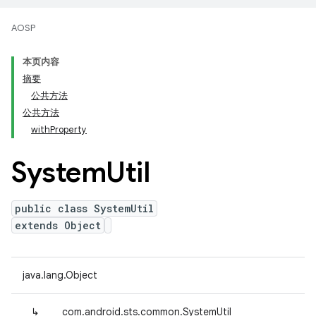
AOSP
本页内容
摘要
公共方法
公共方法
withProperty
System
Util
public class SystemUtil
extends Object
java.lang.Object
↳
com.android.sts.common.SystemUtil