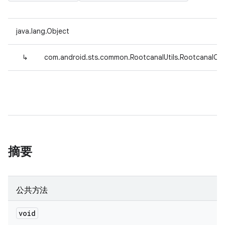
java.lang.Object
↳
com.android.sts.common.RootcanalUtils.RootcanalCon
摘要
公共方法
void