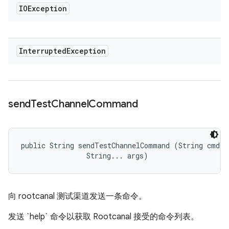
IOException
Interrupted
Exception
send
Test
Channel
Command
public String sendTestChannelCommand (String cmd, 

                String... args)
向 rootcanal 测试渠道发送一条命令。
发送 `help` 命令以获取 Rootcanal 接受的命令列表。