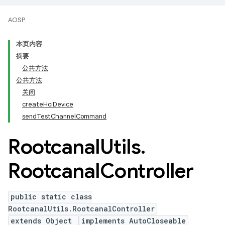
AOSP
本页内容
摘要
公共方法
公共方法
关闭
createHciDevice
sendTestChannelCommand
Rootcanal
Utils
.
Rootcanal
Controller
public static class
RootcanalUtils.RootcanalController
extends Object
implements AutoCloseable