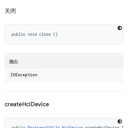
关闭
public void close ()
抛出
IOException
create
Hci
Device
public 
RootcanalUtils.HciDevice
 createHciDevice ()