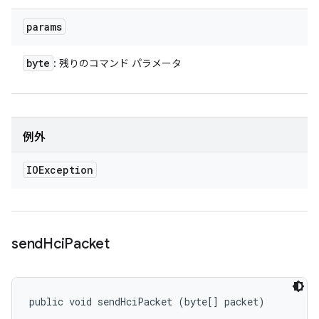
params
byte
: 残りのコマンド パラメータ
例外
IOException
send
Hci
Packet
public void sendHciPacket (byte[] packet)