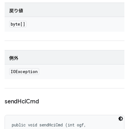
戻り値
byte[]
例外
IOException
send
Hci
Cmd
public void sendHciCmd (int ogf, 
