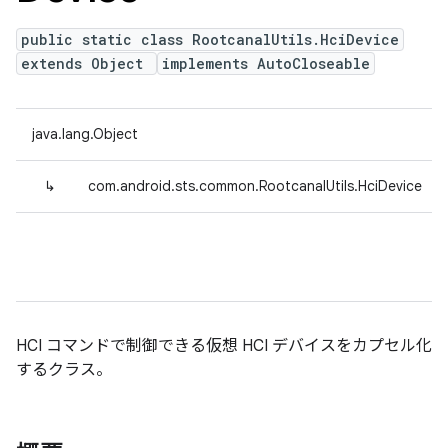
public static class RootcanalUtils.HciDevice
extends Object
implements AutoCloseable
java.lang.Object
↳
com.android.sts.common.RootcanalUtils.HciDevice
HCI コマンドで制御できる仮想 HCI デバイスをカプセル化
するクラス。