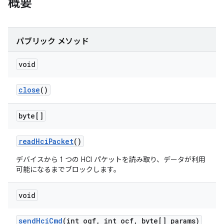
概要
パブリック メソッド
void
close
()
byte[]
read
Hci
Packet
()
デバイスから 1 つの HCI パケットを読み取り、データが利用
可能になるまでブロックします。
void
send
Hci
Cmd
(int ogf
,
int ocf
,
byte[] params)