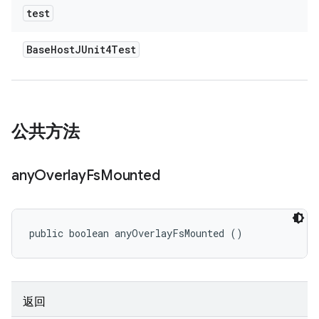
test
Base
Host
JUnit4Test
公共方法
any
Overlay
Fs
Mounted
public boolean anyOverlayFsMounted ()
返回