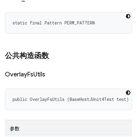
static final Pattern PERM_PATTERN
公共构造函数
Overlay
Fs
Utils
public OverlayFsUtils (BaseHostJUnit4Test test)
参数