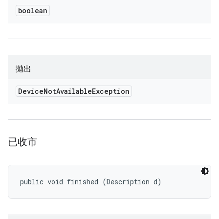
boolean
抛出
Device
Not
Available
Exception
已收市
public void finished (Description d)