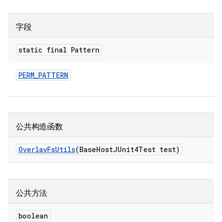
字段
static final Pattern
PERM
_
PATTERN
公共构造函数
Overlay
Fs
Utils
(Base
Host
JUnit4Test test)
公共方法
boolean