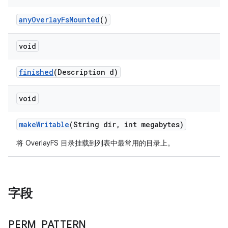
any
Overlay
Fs
Mounted
()
void
finished
(Description d)
void
make
Writable
(String dir
,
int megabytes)
将 OverlayFS 目录挂载到列表中最常用的目录上。
字段
PERM
_
PATTERN