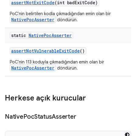
assert
Not
Exit
Code
(int bad
Exit
Code)
PoC'nin belirtilen kodla çıkmadığından emin olan bir
NativePocAsserter
döndürün.
static
Native
Poc
Asserter
assert
Not
Vulnerable
Exit
Code
()
PoC'nin 113 koduyla çıkmadığından emin olan bir
NativePocAsserter
döndürün.
Herkese açık kurucular
Native
Poc
Status
Asserter