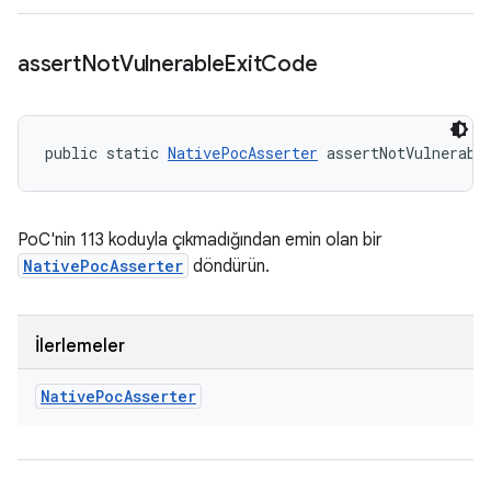
assert
Not
Vulnerable
Exit
Code
public static 
NativePocAsserter
 assertNotVulnerabl
PoC'nin 113 koduyla çıkmadığından emin olan bir
NativePocAsserter
döndürün.
İlerlemeler
Native
Poc
Asserter