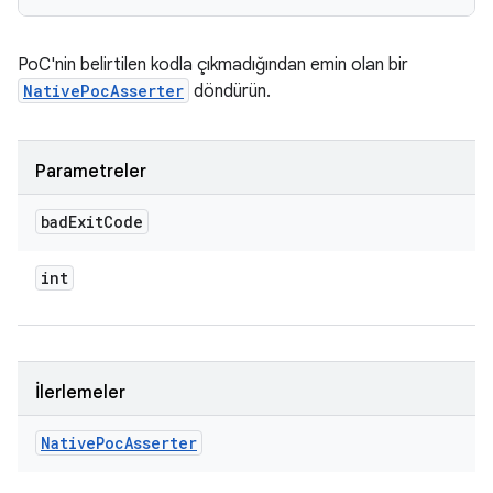
PoC'nin belirtilen kodla çıkmadığından emin olan bir
NativePocAsserter
döndürün.
Parametreler
bad
Exit
Code
int
İlerlemeler
Native
Poc
Asserter