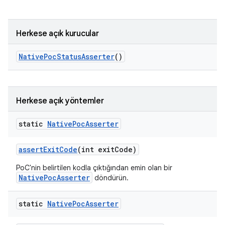
Herkese açık kurucular
Native
Poc
Status
Asserter
()
Herkese açık yöntemler
static
Native
Poc
Asserter
assert
Exit
Code
(int exit
Code)
PoC'nin belirtilen kodla çıktığından emin olan bir
NativePocAsserter
döndürün.
static
Native
Poc
Asserter