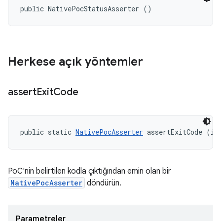
public NativePocStatusAsserter ()
Herkese açık yöntemler
assert
Exit
Code
public static 
NativePocAsserter
 assertExitCode (in
PoC'nin belirtilen kodla çıktığından emin olan bir
NativePocAsserter
döndürün.
Parametreler