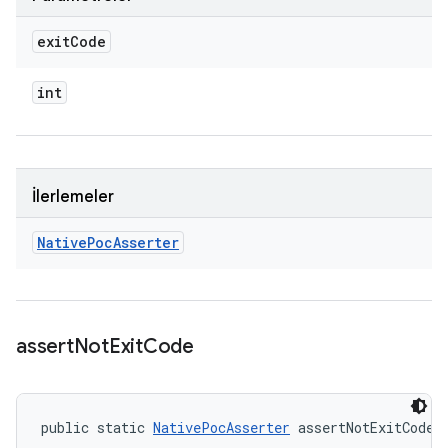
exit
Code
int
İlerlemeler
Native
Poc
Asserter
assert
Not
Exit
Code
public static 
NativePocAsserter
 assertNotExitCode 