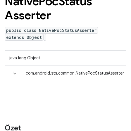
Native
Poc
Status
Asserter
public class NativePocStatusAsserter
extends Object
java.lang.Object
↳
com.android.sts.common.NativePocStatusAsserter
Özet