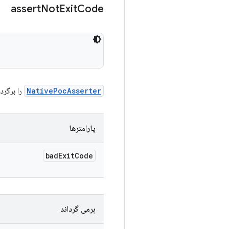
assert
Not
Exit
Code
NativePocAsserter
را برگردانید که مط
پارامترها
bad
Exit
Code
برمی گرداند