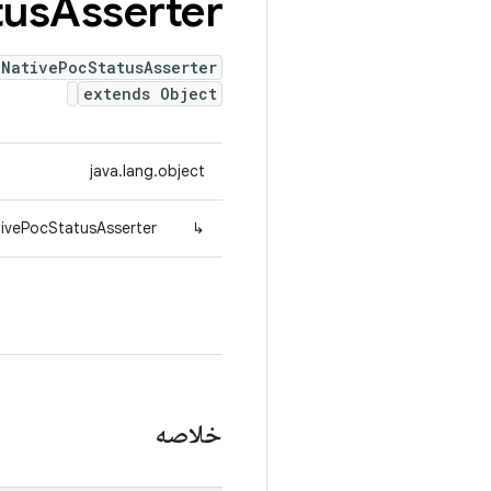
tus
Asserter
 NativePocStatusAsserter
extends Object
java.lang.object
ivePocStatusAsserter
↳
خلاصه