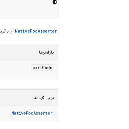
NativePocAsserter
را برگردانید که م
پارامترها
exit
Code
برمی گرداند
Native
Poc
Asserter