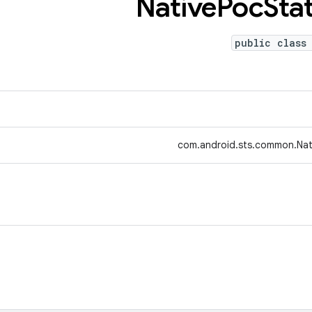
Native
Poc
Sta
public class
com.android.sts.common.Nat