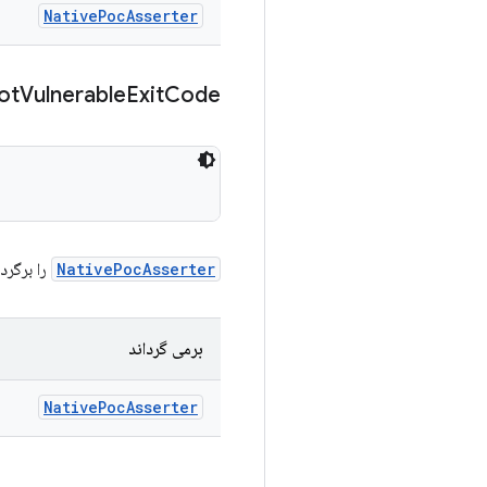
Native
Poc
Asserter
ot
Vulnerable
Exit
Code
NativePocAsserter
را برگردانید که 
برمی گرداند
Native
Poc
Asserter