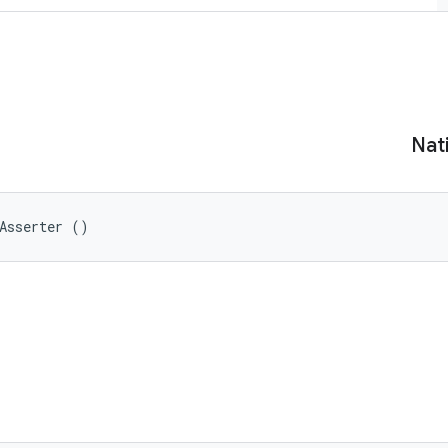
Nat
Asserter ()