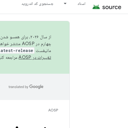
اسناد
جستجوی کد اندروید
از سال ۲۰۲۶، برای ه
چهارم در AOSP منتشر خواهیم کرد. برای ساخت و مشارکت در AOSP،
مانیفست
latest-release
تغییرات در AOSP
مراجعه کنی
ا
AOSP