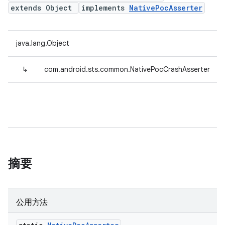
extends Object
implements
NativePocAsserter
java.lang.Object
↳
com.android.sts.common.NativePocCrashAsserter
摘要
公用方法