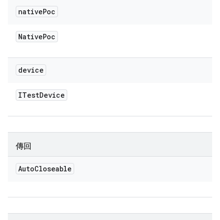
native
Poc
Native
Poc
device
ITest
Device
傳回
Auto
Closeable