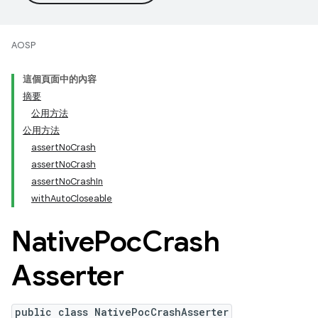
AOSP
這個頁面中的內容
摘要
公用方法
公用方法
assertNoCrash
assertNoCrash
assertNoCrashIn
withAutoCloseable
Native
Poc
Crash
Asserter
public class NativePocCrashAsserter