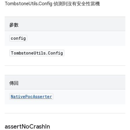
TombstoneUtils.Config 偵測到沒有安全性當機
參數
config
Tombstone
Utils
.
Config
傳回
Native
Poc
Asserter
assert
No
Crash
In