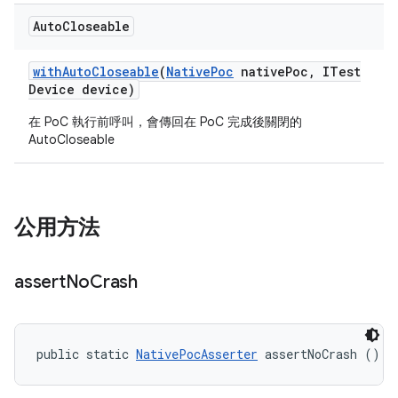
Auto
Closeable
with
Auto
Closeable
(
Native
Poc
native
Poc
,
ITest
Device device)
在 PoC 執行前呼叫，會傳回在 PoC 完成後關閉的
AutoCloseable
公用方法
assert
No
Crash
public static 
NativePocAsserter
 assertNoCrash ()