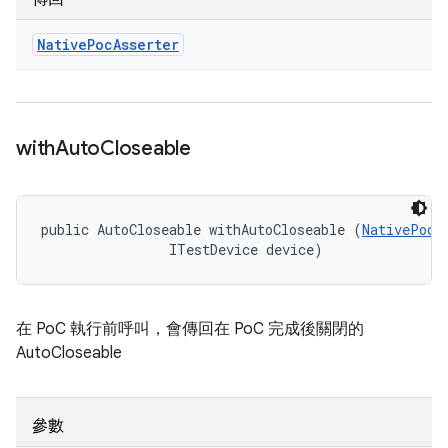
Native
Poc
Asserter
with
Auto
Closeable
public AutoCloseable withAutoCloseable (
NativePoc
 
                ITestDevice device)
在 PoC 執行前呼叫，會傳回在 PoC 完成後關閉的
AutoCloseable
參數