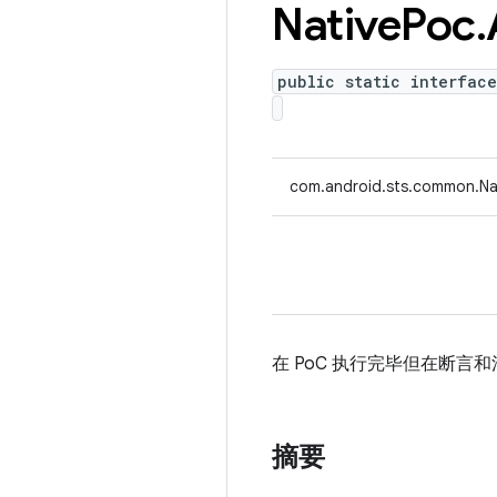
Native
Poc
.
public static interfac
com.android.sts.common.Nat
在 PoC 执行完毕但在断言和
摘要