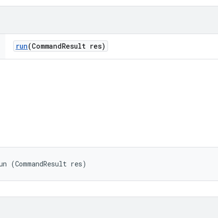
run
(Command
Result res)
un (CommandResult res)