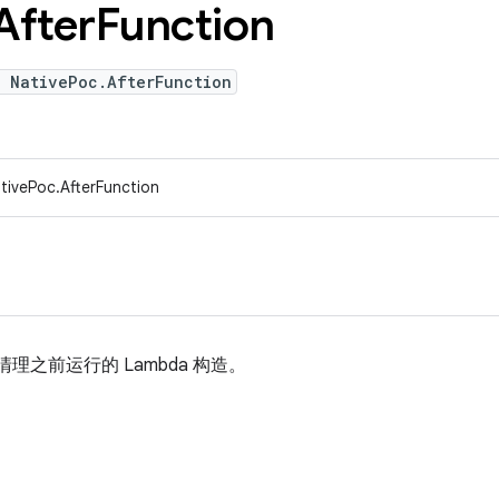
After
Function
e NativePoc.AfterFunction
ivePoc.AfterFunction
清理之前运行的 Lambda 构造。