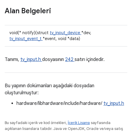
Alan Belgeleri
void(* notify)(struct
tv_input_device
*dev,
tv_input_event_t
*event, void *data)
Tanımı,
tv_input.h
dosyasının
242
satırı içindedir.
Bu yapının dokümanları aşağıdaki dosyadan
oluşturulmuştur:
hardware/libhardware/include/hardware/
tv_input.h
Bu sayfadaki içerik ve kod örnekleri,
İçerik Lisansı
sayfasında
açıklanan lisanslara tabidir. Java ve OpenJDK, Oracle ve/veya satış