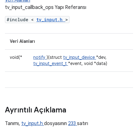
Veri Alanları
tv_input_callback_ops Yapı Referansı
#include <
tv_input.h
>
Veri Alanları
void(*
notify
)(struct
tv_input_device
*dev,
tv_input_event_t
*event, void *data)
Ayrıntılı Açıklama
Tanımı,
tv_input.h
dosyasının
233
satırı