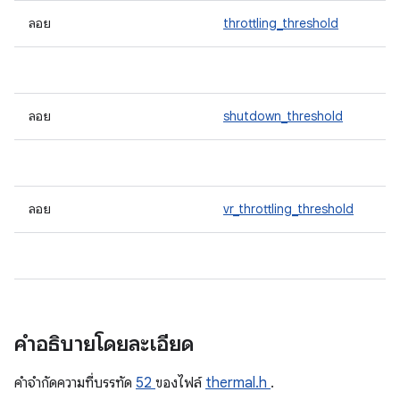
ลอย
throttling_threshold
ลอย
shutdown_threshold
ลอย
vr_throttling_threshold
คำอธิบายโดยละเอียด
คําจํากัดความที่บรรทัด
52
ของไฟล์
thermal.h
.