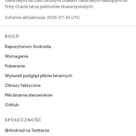
towarowymi lub zastrzeżonymi znakami towarowymi należącymi do
firmy Oracle lub jej podmiotów stowarzyszonych.
Ostatnia aktualizacja: 2025-07-26 UTC.
BUILD
Repozytorium Androida
Wymagania
Pobieranie
Wyświetl podgląd plików binarnych
Obrazy fabryczne
Pliki binarne sterowników
GitHub
SPOŁECZNOŚĆ
@Android na Twitterze