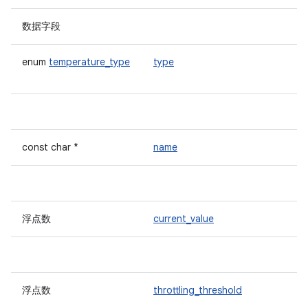
数据字段
enum
temperature_type
type
const char *
name
浮点数
current_value
浮点数
throttling_threshold