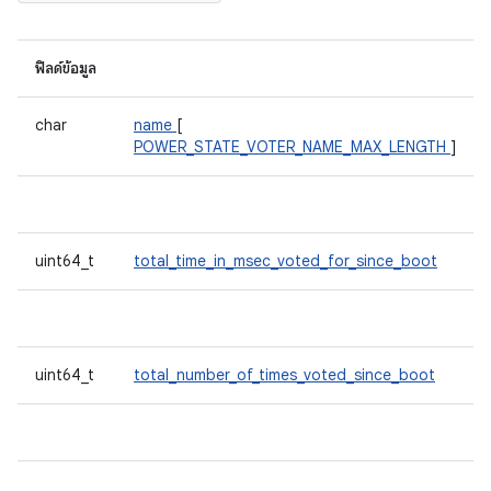
ฟิลด์ข้อมูล
char
name
[
POWER_STATE_VOTER_NAME_MAX_LENGTH
]
uint64_t
total_time_in_msec_voted_for_since_boot
uint64_t
total_number_of_times_voted_since_boot