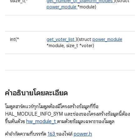
ssize_t(*
get_number_of_platform_modes
)(struct
power_module
*module)
int(*
get_voter_list
)(struct
power_module
*module, size_t *voter)
คำอธิบายโดยละเอียด
โมดูลฮาร์ดแวร์ทุกโมดูลต้องมีโครงสร้างข้อมูลที่ชื่อ
HAL_MODULE_INFO_SYM และช่องของโครงสร้างข้อมูลนี้ต้อง
ขึ้นต้นด้วย
hw_module_t
ตามด้วยข้อมูลเฉพาะของโมดูล
คําจํากัดความที่บรรทัด
163
ของไฟล์
power.h