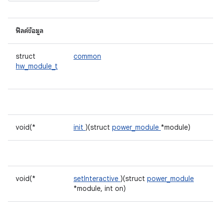
ฟิลด์ข้อมูล
struct
common
hw_module_t
void(*
init
)(struct
power_module
*module)
void(*
setInteractive
)(struct
power_module
*module, int on)