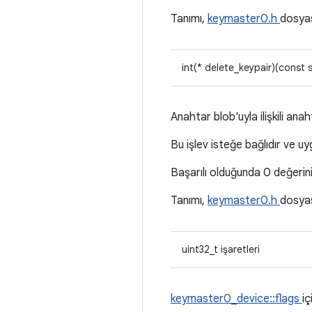
Tanımı,
keymaster0.h
dosya
int(* delete_keypair)(const 
Anahtar blob'uyla ilişkili anahta
Bu işlev isteğe bağlıdır ve 
Başarılı olduğunda 0 değerini
Tanımı,
keymaster0.h
dosya
uint32_t işaretleri
keymaster0_device::flags
iç