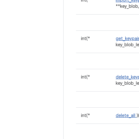
int(*
import_key
**key_blob,
int(*
get_keypai
key_blob_l
int(*
delete_key
key_blob_l
int(*
delete_all
)