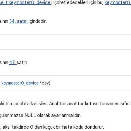
ce_t
keymaster0_device
i işaret edecekleri için bu,
keymaster0
sının
34. satırı
içindedir.
sının
47.
satırı
t
keymaster0_device
*dev)
tüm anahtarları siler. Anahtar anahtar kutusu tamamen sıfırland
uygulanmazsa NULL olarak ayarlanmalıdır.
, aksi takdirde 0'dan küçük bir hata kodu döndürür.