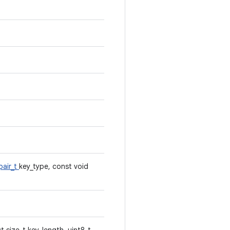
pair_t
key_type, const void