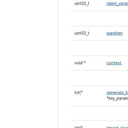
uint32_t
client_vers
uint32_t
işaretleri
void *
context
int(*
generate_k
*key_params