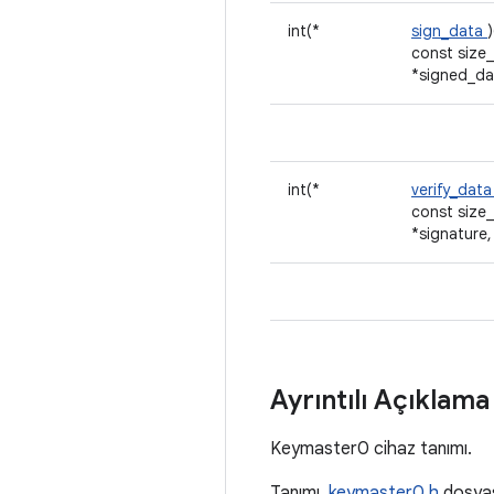
int(*
sign_data
const size_
*signed_da
int(*
verify_dat
const size_
*signature,
Ayrıntılı Açıklam
Keymaster0 cihaz tanımı.
Tanımı,
keymaster0.h
dosya