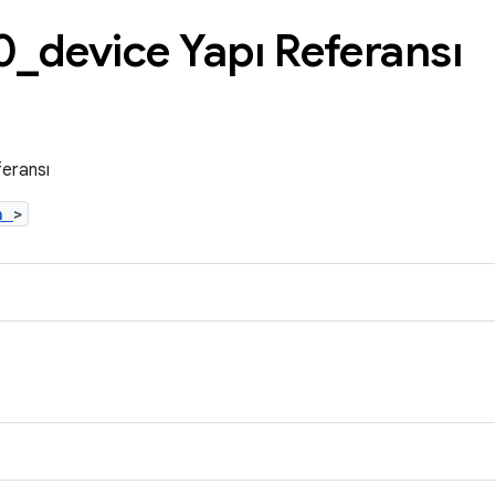
0
_
device Yapı Referansı
eransı
.h
>