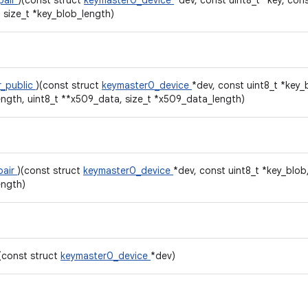
pair
)(const struct
keymaster0_device
*dev, const uint8_t *key, cons
 size_t *key_blob_length)
r_public
)(const struct
keymaster0_device
*dev, const uint8_t *key_
ength, uint8_t **x509_data, size_t *x509_data_length)
pair
)(const struct
keymaster0_device
*dev, const uint8_t *key_blob
ength)
(const struct
keymaster0_device
*dev)