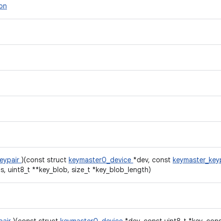
ion
eypair
)(const struct
keymaster0_device
*dev, const
keymaster_key
, uint8_t **key_blob, size_t *key_blob_length)