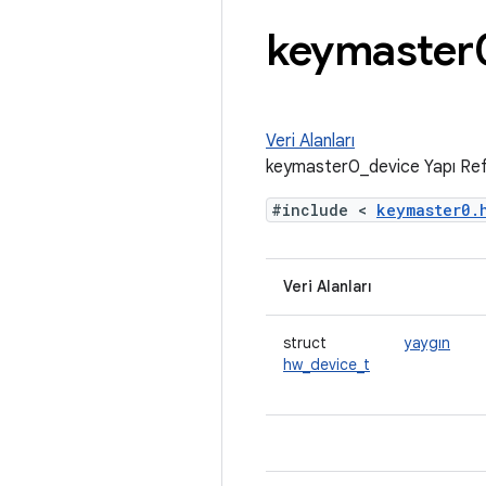
keymaster
Veri Alanları
keymaster0_device Yapı Ref
#include <
keymaster0
Veri Alanları
struct
yaygın
hw_device_t