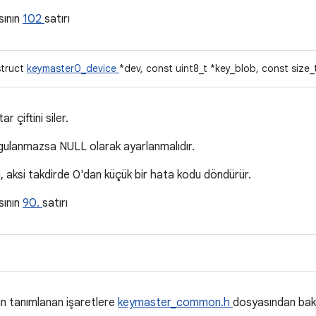
sının
102
satırı
struct
keymaster0_device
*dev, const uint8_t *key_blob, const size_
r çiftini siler.
uygulanmazsa NULL olarak ayarlanmalıdır.
, aksi takdirde 0'dan küçük bir hata kodu döndürür.
sının
90.
satırı
in tanımlanan işaretlere
keymaster_common.h
dosyasından bakab