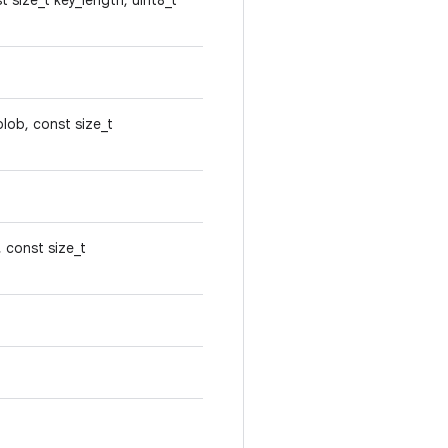
t size_t key_length, uint8_t
blob, const size_t
, const size_t