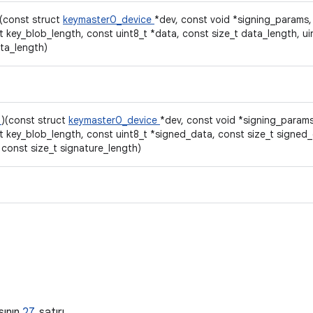
)(const struct
keymaster0_device
*dev, const void *signing_params,
t key_blob_length, const uint8_t *data, const size_t data_length, ui
ta_length)
a
)(const struct
keymaster0_device
*dev, const void *signing_params
t key_blob_length, const uint8_t *signed_data, const size_t signed_
 const size_t signature_length)
a
sının
27.
satırı