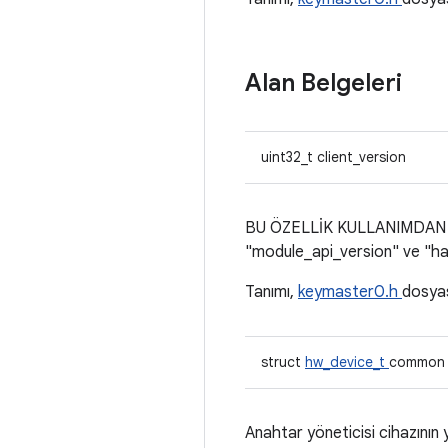
Alan Belgeleri
uint32_t client_version
BU ÖZELLİK KULLANIMDAN KA
"module_api_version" ve "hal_
Tanımı,
keymaster0.h
dosya
struct
hw_device_t
common
Anahtar yöneticisi cihazının y