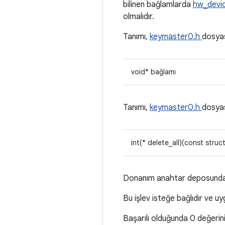
bilinen bağlamlarda
hw_devi
olmalıdır.
Tanımı,
keymaster0.h
dosya
void* bağlamı
Tanımı,
keymaster0.h
dosya
int(* delete_all)(const struc
Donanım anahtar deposundaki 
Bu işlev isteğe bağlıdır ve 
Başarılı olduğunda 0 değerini