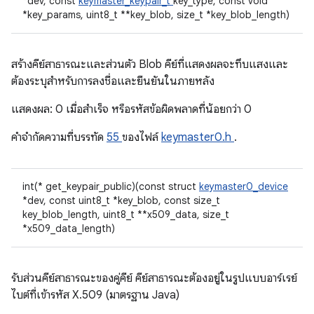
*dev, const
keymaster_keypair_t
key_type, const void
*key_params, uint8_t **key_blob, size_t *key_blob_length)
สร้างคีย์สาธารณะและส่วนตัว Blob คีย์ที่แสดงผลจะทึบแสงและ
ต้องระบุสำหรับการลงชื่อและยืนยันในภายหลัง
แสดงผล: 0 เมื่อสําเร็จ หรือรหัสข้อผิดพลาดที่น้อยกว่า 0
คําจํากัดความที่บรรทัด
55
ของไฟล์
keymaster0.h
.
int(* get_keypair_public)(const struct
keymaster0_device
*dev, const uint8_t *key_blob, const size_t
key_blob_length, uint8_t **x509_data, size_t
*x509_data_length)
รับส่วนคีย์สาธารณะของคู่คีย์ คีย์สาธารณะต้องอยู่ในรูปแบบอาร์เรย์
ไบต์ที่เข้ารหัส X.509 (มาตรฐาน Java)