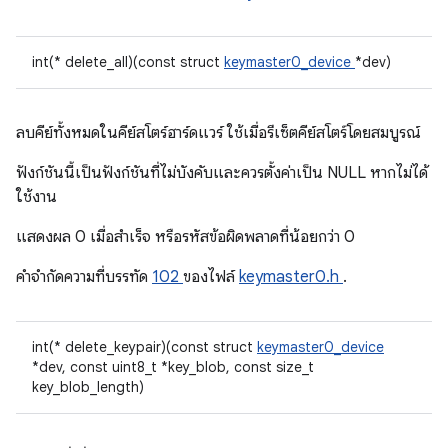
int(* delete_all)(const struct
keymaster0_device
*dev)
ลบคีย์ทั้งหมดในคีย์สโตร์ฮาร์ดแวร์ ใช้เมื่อรีเซ็ตคีย์สโตร์โดยสมบูรณ์
ฟังก์ชันนี้เป็นฟังก์ชันที่ไม่บังคับและควรตั้งค่าเป็น NULL หากไม่ได้
ใช้งาน
แสดงผล 0 เมื่อสําเร็จ หรือรหัสข้อผิดพลาดที่น้อยกว่า 0
คําจํากัดความที่บรรทัด
102
ของไฟล์
keymaster0.h
.
int(* delete_keypair)(const struct
keymaster0_device
*dev, const uint8_t *key_blob, const size_t
key_blob_length)