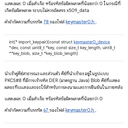
แสดงผล: 0 เมื่อสําเร็จ หรือรหัสข้อผิดพลาดที่น้อยกว่า 0 ในกรณีที่
เกิดข้อผิดพลาด ระบบไม่ควรจัดสรร x509_data
คําจํากัดความที่บรรทัด
78
ของไฟล์
keymaster0.h
.
int(* import_keypair)(const struct
keymaster0_device
*dev, const uint8_t *key, const size_t key_length, uint8_t
**key_blob, size_t *key_blob_length)
นําเข้าคู่คีย์สาธารณะและส่วนตัว คีย์ที่นำเข้าจะอยู่ในรูปแบบ
PKCS#8 ที่มีการเข้ารหัส DER (มาตรฐาน Java) Blob คีย์ที่แสดง
ผลจะทึบแสงและจะใช้สำหรับการลงนามและการยืนยันในภายหลัง
แสดงผล: 0 เมื่อสําเร็จ หรือรหัสข้อผิดพลาดที่น้อยกว่า 0
คําจํากัดความที่บรรทัด
67
ของไฟล์
keymaster0.h
.