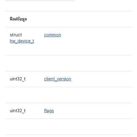
ฟิลด์ข้อมูล
struct
common
hw_device_t
uint32_t
client_version
uint32_t
flags