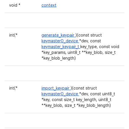
void *
context
int(*
generate_keypair
)(const struct
keymaster0_device
*dev, const
keymaster_keypair_t
key_type, const void
*key_params, uint8_t **key_blob, size_t
*key_blob_length)
int(*
import_keypair
)(const struct
keymaster0_device
*dev, const uint8_t
*key, const size_t key_length, uint8_t
**key_blob, size_t *key_blob_length)