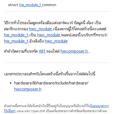
struct
hw_module_t
common
วิธีการทั่วไปของโมดูลเครื่องมือแต่งฮาร์ดแวร์ ข้อมูลนี้
ต้อง
เป็น
สมาชิกแรกของ
hwc_module
เนื่องจากผู้ใช้โครงสร้างนี้จะแคสต์
hw_module_t
เป็น
hwc_module
พอยน์เตอร์ในบริบทที่ทราบว่า
hw_module_t
อ้างอิงถึง
hwc_module
คําจํากัดความที่บรรทัด
481
ของไฟล์
hwcomposer.h
.
เอกสารประกอบสำหรับโครงสร้างนี้สร้างขึ้นจากไฟล์ต่อไปนี้
hardware/libhardware/include/hardware/
hwcomposer.h
ตัวอย่างเนื้อหาและโค้ดในหน้าเว็บนี้ขึ้นอยู่กับใบอนุญาตที่อธิบายไว้ใน
ใบอนุญาตการ
ใช้เนื้อหา
Java และ OpenJDK เป็นเครื่องหมายการค้าหรือเครื่องหมายการค้าจด