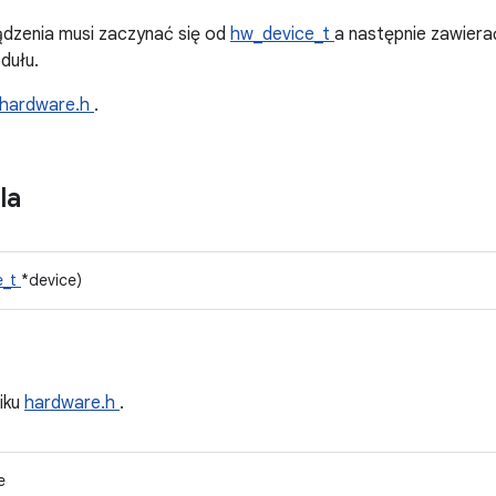
ądzenia musi zaczynać się od
hw_device_t
a następnie zawiera
dułu.
hardware.h
.
la
e_t
*device)
liku
hardware.h
.
e