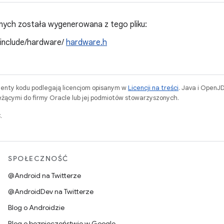
ych została wygenerowana z tego pliku:
/include/hardware/
hardware.h
menty kodu podlegają licencjom opisanym w
Licencji na treści
. Java i OpenJ
ącymi do firmy Oracle lub jej podmiotów stowarzyszonych.
.
SPOŁECZNOŚĆ
@Android na Twitterze
@AndroidDev na Twitterze
Blog o Androidzie
Blog o bezpieczeństwie w Google