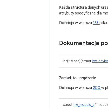
Każda struktura danych urz
atrybuty specyficzne dla mo
Definicja w wierszu
167
pliku
Dokumentacja po
int(* close)(struct
hw_devic
Zamknij to urządzenie
Definicja w wierszu
200
w p
struct
hw_module_t
* modul