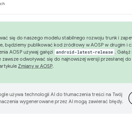
rch
wać się do naszego modelu stabilnego rozwoju trunk i zape
e, będziemy publikować kod źródłowy w AOSP w drugim i c
enia AOSP używaj gałęzi
android-latest-release
. Gałąź
 zawsze odwoływać się do najnowszej wersji przesłanej do
 artykule
Zmiany w AOSP
.
gle używa technologii AI do tłumaczenia treści na Twój
umaczenia wygenerowane przez AI mogą zawierać błędy.