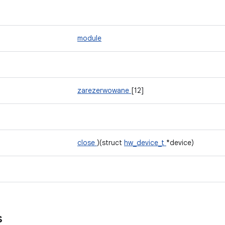
module
zarezerwowane
[12]
close
)(struct
hw_device_t
*device)
s