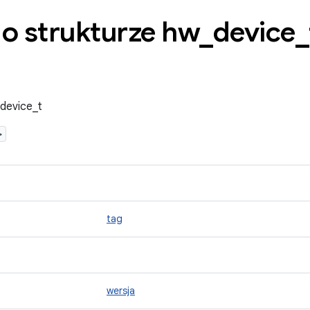
 o strukturze hw
_
device
_
_device_t
>
tag
wersja