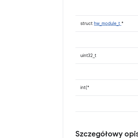
struct
hw_module_t
*
uint32_t
int(*
Szczegółowy opi