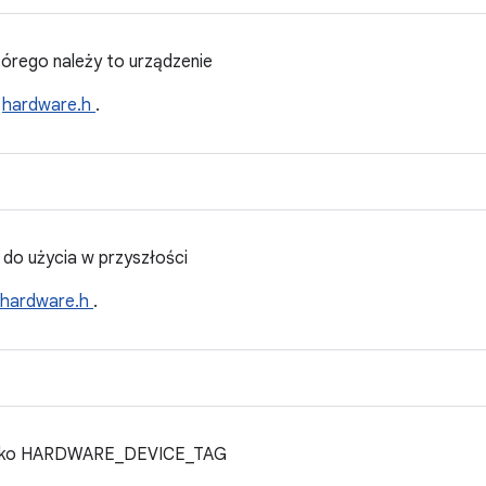
tórego należy to urządzenie
u
hardware.h
.
do użycia w przyszłości
hardware.h
.
y jako HARDWARE_DEVICE_TAG