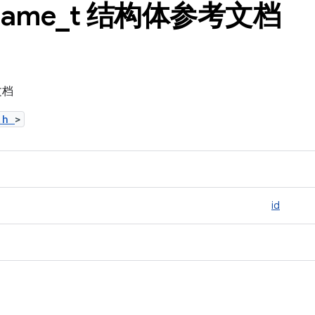
name
_
t 结构体参考文档
文档
b.h
>
id