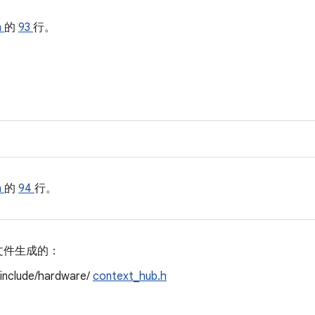
h
的
93
行。
h
的
94
行。
文件生成的：
/include/hardware/
context_hub.h